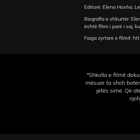
Editorë: Elena Hoxha, L
Biografia e shkurtër: El
është filmi i parë i saj,
Faqja zyrtare e filmit: h
"Shkolla e filmit dok
mësuar ta shoh botën 
jetës sime. Që at
njoh