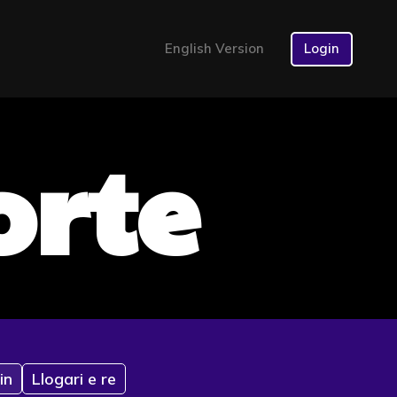
English Version
Login
orte
in
Llogari e re