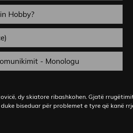
ein Hobby?
çe)
komunikimit - Monologu
vicë, dy skiatore ribashkohen. Gjatë rrugëtimit,
 duke biseduar për problemet e tyre që kanë rrj