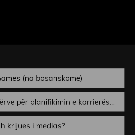
Games (na bosanskome)
dërve për planifikimin e karrierës...
h krijues i medias?