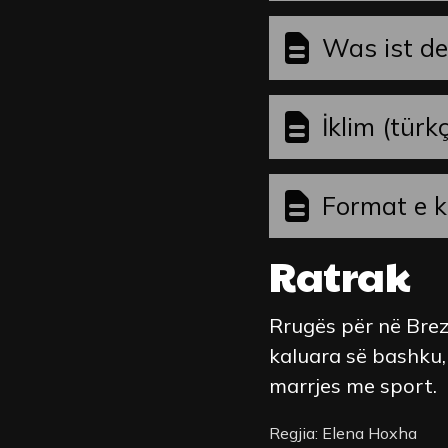
Was ist d
İklim (türk
Format e 
Ratrak
Rrugës për në Brezo
kaluara së bashku,
marrjes me sport.
Regjia: Elena Hoxha