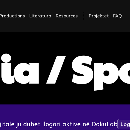
Productions
Literatura
Resources
Projektet
FAQ
ia / Sp
jitale ju duhet llogari aktive në DokuLab
Log