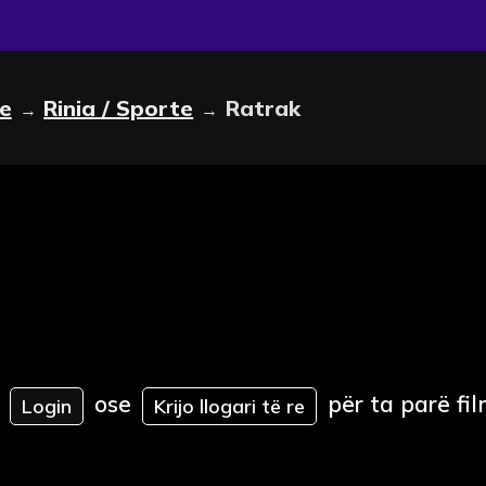
le
Rinia / Sporte
Ratrak
→
→
ose
për ta parë fil
Login
Krijo llogari të re