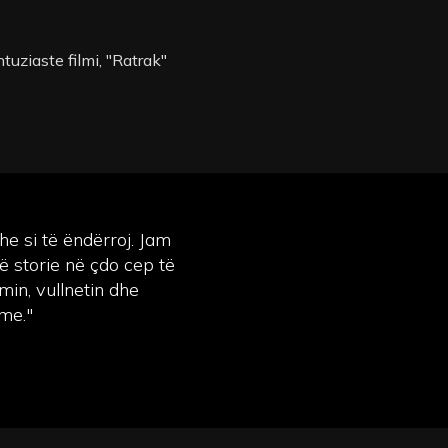
tuziaste filmi, "Ratrak"
he si të ëndërroj. Jam
ë storie në çdo cep të
min, vullnetin dhe
ime."