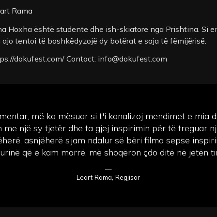
eart Rama
ena Hoxha është studente dhe ish-skiatore nga Prishtina. Si en
 ku ajo tentoi të bashkëdyzojë dy botërat e saja të fëmijërisë.
ttps://dokufest.com/ Contact:
info@dokufest.com
umentar, më ka mësuar si t'i kanalizoj mendimet e mia d
me një sy tjetër dhe ta gjej inspirimin për të treguar nj
ëherë, asnjëherë s’jam ndalur së bëri filma sepse inspiri
urinë që e kam marrë, më shoqëron çdo ditë në jetën t
—
Leart Rama, Regjisor