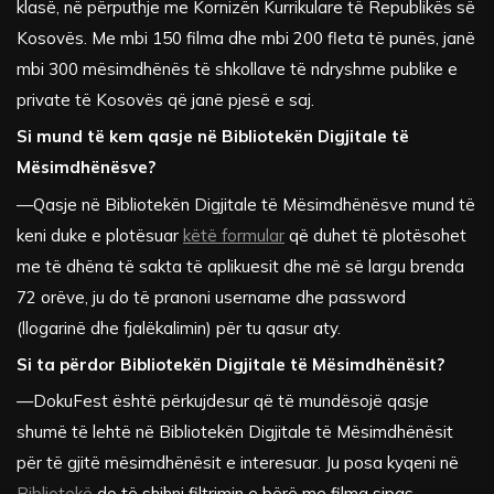
klasë, në përputhje me Kornizën Kurrikulare të Republikës së
Kosovës. Me mbi 150 filma dhe mbi 200 fleta të punës, janë
mbi 300 mësimdhënës të shkollave të ndryshme publike e
private të Kosovës që janë pjesë e saj.
Si mund të kem qasje në Bibliotekën Digjitale të
Mësimdhënësve?
—Qasje në Bibliotekën Digjitale të Mësimdhënësve mund të
keni duke e plotësuar
këtë formular
që duhet të plotësohet
me të dhëna të sakta të aplikuesit dhe më së largu brenda
72 orëve, ju do të pranoni username dhe password
(llogarinë dhe fjalëkalimin) për tu qasur aty.
Si ta përdor Bibliotekën Digjitale të Mësimdhënësit?
—DokuFest është përkujdesur që të mundësojë qasje
shumë të lehtë në Bibliotekën Digjitale të Mësimdhënësit
për të gjitë mësimdhënësit e interesuar. Ju posa kyqeni në
Bibliotekë
do të shihni filtrimin e bërë me filma sipas