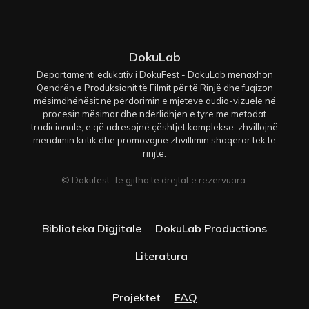
DokuLab
Departamenti edukativ i DokuFest - DokuLab menaxhon
Qendrën e Produksionit të Filmit për të Rinjë dhe fuqizon
mësimdhënësit në përdorimin e mjeteve audio-vizuele në
procesin mësimor dhe ndërlidhjen e tyre me metodat
tradicionale, e që adresojnë çështjet komplekse, zhvillojnë
mendimin kritik dhe promovojnë zhvillimin shoqëror tek të
rinjtë.
© Dokufest. Të gjitha të drejtat e rezervuara.
Biblioteka Digjitale
DokuLab Productions
Literatura
Projektet
FAQ