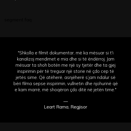
segment faq
"Shkolla e filmit dokumentar, më ka mësuar si t'i
kanalizoj mendimet e mia dhe si të ëndërroj. Jam
mësuar ta shoh botën me një sy tjetër dhe ta gjej
inspirimin për të treguar një storie në çdo cep të
jetës sime. Që atëherë, asnjëherë s’jam ndalur së
bëri filma sepse inspirimin, vullnetin dhe njohurinë që
e kam marrë, më shoqëron çdo ditë në jetën time."
—
Leart Rama, Regjisor