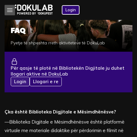
Login
FAQ
Pyetje të shpeshta rreth aktiviteteve të DokuLab
Për qasje të plotë në Bibliotekën Digjitale ju duhet
llogari aktive në DokuLab
Login
Llogari e re
Çka është Biblioteka Digjitale e Mësimdhënësve?
—Biblioteka Digjitale e Mësimdhënësve është platformë
virtuale me materiale didaktike për përdorimin e filmit në