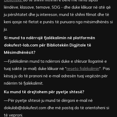
lëndëve, klasave, temave, SDG - dhe duke klikuar në atë që
ju përshtatet dhe ju intereson, mund të shihni filmat dhe të
keni qasje në fletat e punës të punuara nga mësimdhënës si
ju.
Si mund ta ndërrojë fjalëkalimin në platformën
dokufest-lab.com për Bibliotekën Digjitale të
Mësimdhënësit?
—Fjalëkalimin mund ta ndërroni duke e shkruar llogarinë e
tuaj saktë (e-mail) duke klikuar në "
reseto fjalëkalimin
". Pas
kësaj ju do të pranoni në e-mail adresën tuaj vegëzën për
ndërrim të fjalëkalimit.
Ku mund të drejtohem për pyetje shtesë?
—Për pyetje shtesë ju mund të dërgoni e-mail në
dokulab@dokufest.com
dhe më pastaj do të orientoheni si
të veproni.