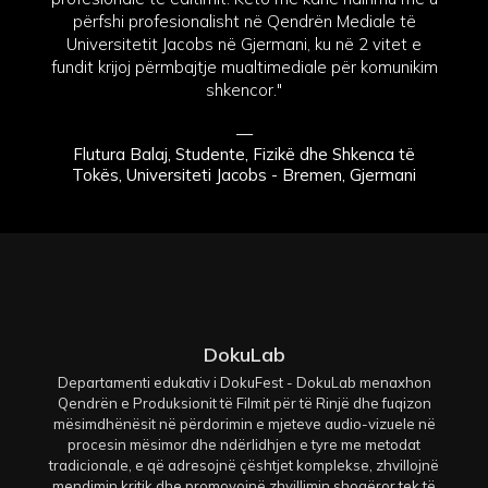
përfshi profesionalisht në Qendrën Mediale të
Universitetit Jacobs në Gjermani, ku në 2 vitet e
fundit krijoj përmbajtje mualtimediale për komunikim
shkencor."
—
Flutura Balaj, Studente, Fizikë dhe Shkenca të
Tokës, Universiteti Jacobs - Bremen, Gjermani
DokuLab
Departamenti edukativ i DokuFest - DokuLab menaxhon
Qendrën e Produksionit të Filmit për të Rinjë dhe fuqizon
mësimdhënësit në përdorimin e mjeteve audio-vizuele në
procesin mësimor dhe ndërlidhjen e tyre me metodat
tradicionale, e që adresojnë çështjet komplekse, zhvillojnë
mendimin kritik dhe promovojnë zhvillimin shoqëror tek të