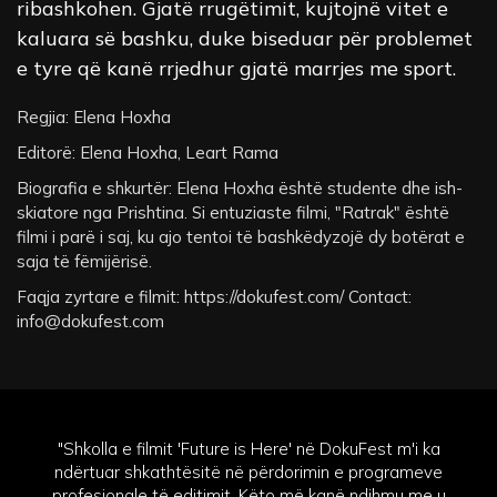
ribashkohen. Gjatë rrugëtimit, kujtojnë vitet e
kaluara së bashku, duke biseduar për problemet
e tyre që kanë rrjedhur gjatë marrjes me sport.
Regjia: Elena Hoxha
Editorë: Elena Hoxha, Leart Rama
Biografia e shkurtër: Elena Hoxha është studente dhe ish-
skiatore nga Prishtina. Si entuziaste filmi, "Ratrak" është
filmi i parë i saj, ku ajo tentoi të bashkëdyzojë dy botërat e
saja të fëmijërisë.
Faqja zyrtare e filmit: https://dokufest.com/ Contact:
info@dokufest.com
"Shkolla e filmit 'Future is Here' në DokuFest m'i ka
ndërtuar shkathtësitë në përdorimin e programeve
profesionale të editimit. Këto më kanë ndihmu me u