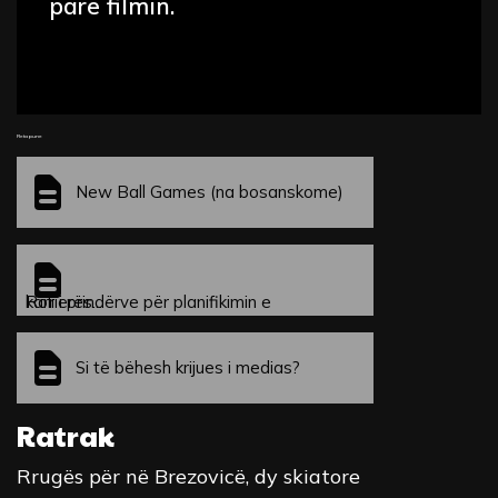
parë filmin.
Fleta pune
New Ball Games (na bosanskome)
Roli i prindërve për planifikimin e karrierës...
Si të bëhesh krijues i medias?
Ratrak
Rrugës për në Brezovicë, dy skiatore