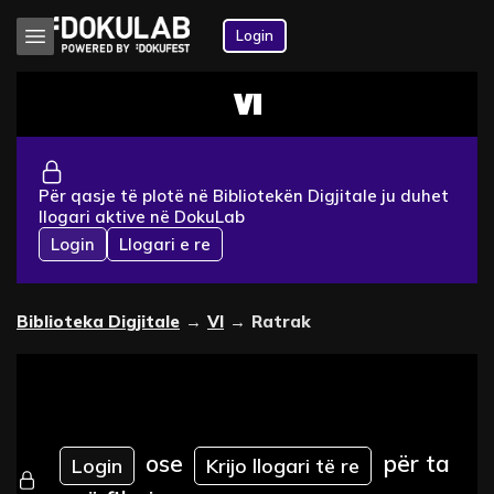
Login
VI
Për qasje të plotë në Bibliotekën Digjitale ju duhet
llogari aktive në DokuLab
Login
Llogari e re
Biblioteka Digjitale
→
VI
→
Ratrak
ose
për ta
Login
Krijo llogari të re