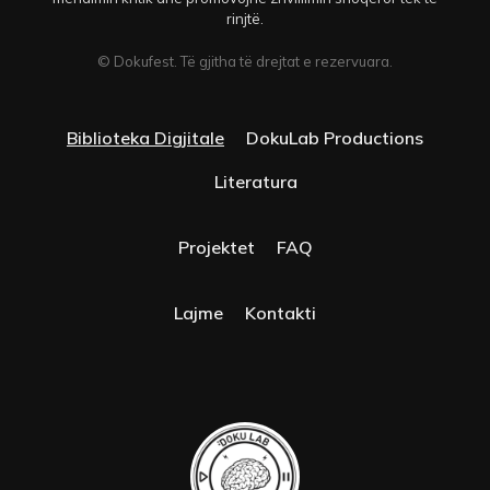
rinjtë.
© Dokufest. Të gjitha të drejtat e rezervuara.
Biblioteka Digjitale
DokuLab Productions
Literatura
Projektet
FAQ
Lajme
Kontakti