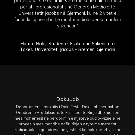
profesionale të editimit. Këto më kanë ndihmu me u
përfshi profesionalisht në Qendrën Mediale të
Universitetit Jacobs në Gjermani, ku në 2 vitet e
fundit krijoj përmbajtje mualtimediale për komunikim
shkencor."
—
Flutura Balaj, Studente, Fizikë dhe Shkenca të
Tokës, Universiteti Jacobs - Bremen, Gjermani
DokuLab
Departamenti edukativ i DokuFest - DokuLab menaxhon
Qendrën e Produksionit të Filmit për të Rinjë dhe fuqizon
mësimdhënësit në përdorimin e mjeteve audio-vizuele në
procesin mësimor dhe ndërlidhjen e tyre me metodat
tradicionale, e që adresojnë çështjet komplekse, zhvillojnë