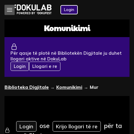
Login
Komunikimi
Për qasje të plotë në Bibliotekën Digjitale ju duhet
llogari aktive në DokuLab
Login
Llogari e re
Biblioteka Digjitale
→
Komunikimi
→
Mur
ose
për ta
Login
Krijo llogari të re