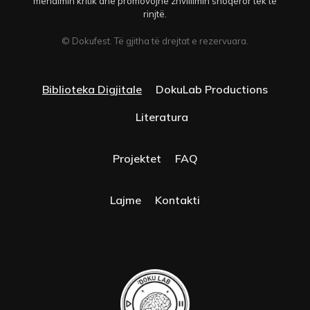
mendimin kritik dhe promovojnë zhvillimin shoqëror tek të
rinjtë.
© Dokufest. Të gjitha të drejtat e rezervuara.
Biblioteka Digjitale
DokuLab Productions
Literatura
Projektet
FAQ
Lajme
Kontakti