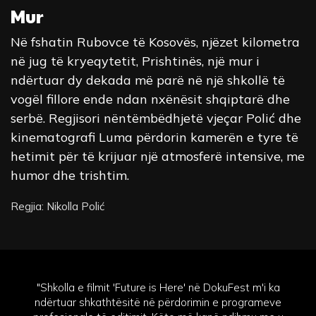
Mur
Në fshatin Rubovce të Kosovës, njëzet kilometra
në jug të kryeqytetit, Prishtinës, një mur i
ndërtuar dy dekada më parë në një shkollë të
vogël fillore ende ndan nxënësit shqiptarë dhe
serbë. Regjisori nëntëmbëdhjetë vjeçar Polić dhe
kinematografi Luma përdorin kamerën e tyre të
hetimit për të krijuar një atmosferë intensive, me
humor dhe trishtim.
Regjia: Nikolla Polić
"Shkolla e filmit 'Future is Here' në DokuFest m'i ka
ndërtuar shkathtësitë në përdorimin e programeve