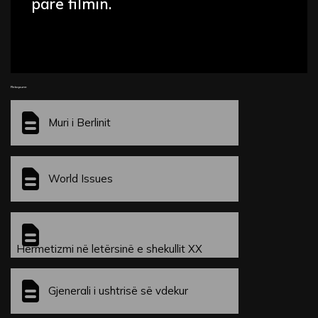
parë filmin.
Fleta pune
Muri i Berlinit
World Issues
Hermetizmi në letërsinë e shekullit XX
Gjenerali i ushtrisë së vdekur