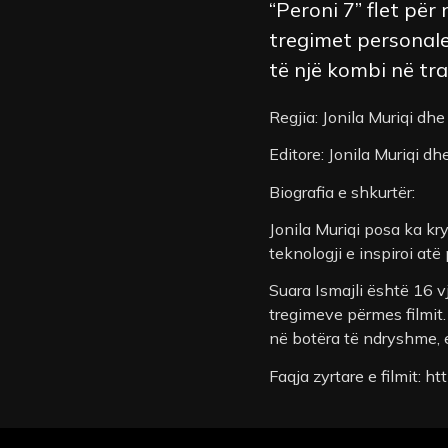
“Peroni 7” flet për
tregimet personale 
të një kombi në tr
Regjia: Jonila Muriqi dhe
Editore: Jonila Muriqi dh
Biografia e shkurtër:
Jonila Muriqi posa ka kry
teknologji e inspiroi at
Suara Ismajli është 16 v
tregimeve përmes filmit.
në botëra të ndryshme, e 
Faqja zyrtare e filmit: h