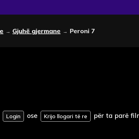
le
Gjuhë gjermane
Peroni 7
→
→
ose
për ta parë fil
Login
Krijo llogari të re