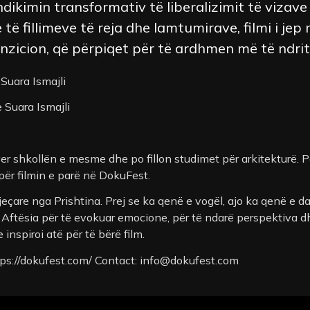
 ndikimin transformativ të liberalizimit të vizav
të fillimeve të reja dhe lamtumirave, filmi i jep 
anzicion, që përpiqet për të ardhmen më të ndri
 Suara Ismajli
e Suara Ismajli
er shkollën e mesme dhe po fillon studimet për arkitekturë. Pa
ë për filmin e parë në DokuFest.
jeçare nga Prishtina. Prej se ka qenë e vogël, ajo ka qenë e d
 Aftësia për të evokuar emocione, për të ndarë perspektiva dh
inspiroi atë për të bërë film.
ttps://dokufest.com/ Contact:
info@dokufest.com