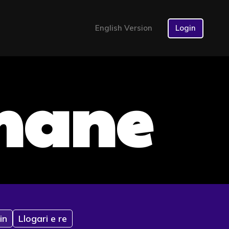
English Version
Login
mane
in
Llogari e re