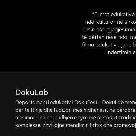
"Filmat edukativë
ndërkulturor në shkol
rrisin ndërgjegjësimin
të përfshirëse ndaj m
filma edukativë janë
ndërtimin e
DokuLab
Departamenti edukativ i DokuFest - DokuLab mena
për të Rinjë dhe fuqizon mësimdhënësit në përdorim
mësimor dhe ndërlidhjen e tyre me metodat tradicio
komplekse, zhvillojnë mendimin kritik dhe promovojnë