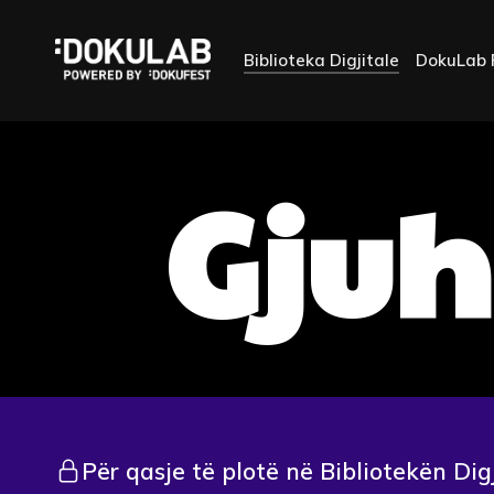
Biblioteka Digjitale
DokuLab 
Gju
Për qasje të plotë në Bibliotekën Dig