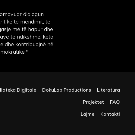
promovuar dialogun
ritike të mendimit, të
ë qasje më të hapur dhe
vave të ndikshme, këto
e dhe kontribuojnë në
emokratike."
lioteka Digjitale
DokuLab Productions
Literatura
Projektet
FAQ
Lajme
Kontakti