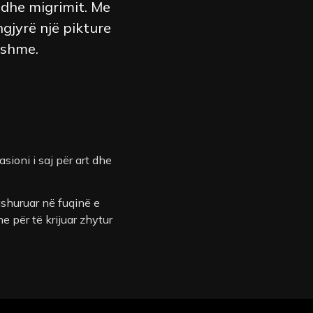
e dhe migrimit. Me
ngjyrë një pikture
tshme.
sioni i saj për art dhe
ashuruar në fuqinë e
e për të krijuar zhytur