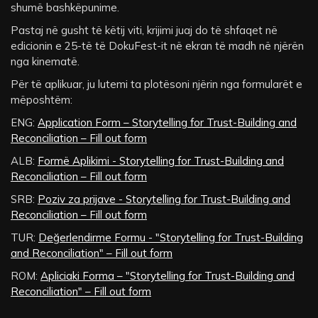
shumë bashkëpunime.
Pastaj në gusht të këtij viti, krijimi juaj do të shfaqet në
edicionin e 25-të të DokuFest-it në ekran të madh në njërën
nga kinematë.
Për të aplikuar, ju lutemi ta plotësoni njërin nga formularët e
mëposhtëm:
ENG:
Application Form – Storytelling for Trust-Building and
Reconciliation – Fill out form
ALB:
Formë Aplikimi - Storytelling for Trust-Building and
Reconciliation – Fill out form
SRB:
Poziv za prijave - Storytelling for Trust-Building and
Reconciliation – Fill out form
TUR:
Değerlendirme Formu - "Storytelling for Trust-Building
and Reconciliation" – Fill out form
ROM:
Apliciaki Forma – "Storytelling for Trust-Building and
Reconciliation" – Fill out form