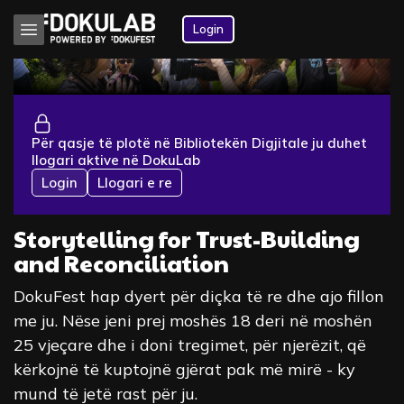
Login
Për qasje të plotë në Bibliotekën Digjitale ju duhet
llogari aktive në DokuLab
Login
Llogari e re
Storytelling for Trust-Building
and Reconciliation
DokuFest hap dyert për diçka të re dhe ajo fillon
me ju. Nëse jeni prej moshës 18 deri në moshën
25 vjeçare dhe i doni tregimet, për njerëzit, që
kërkojnë të kuptojnë gjërat pak më mirë - ky
mund të jetë rast për ju.