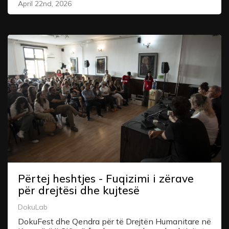
April 22nd, 2026
Përtej heshtjes - Fuqizimi i zërave
për drejtësi dhe kujtesë
DokuLab
DokuFest dhe Qendra për të Drejtën Humanitare në