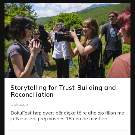
Storytelling for Trust-Building and
Reconciliation
DokuLab
DokuFest hap dyert për diçka të re dhe ajo fillon me
ju. Nëse jeni prej moshës 18 deri në moshën…