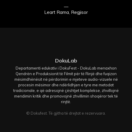
—
Leart Rama, Regjisor
DokuLab
Departamenti edukativ i DokuFest - DokuLab menaxhon
Qendrën e Produksionit të Filmit për të Rinjë dhe fuqizon
mësimdhënësit në përdorimin e mjeteve audio-vizuele në
procesin mësimor dhe ndërlidhjen e tyre me metodat
tradicionale, e që adresojnë çështjet komplekse, zhvillojnë
mendimin kritik dhe promovojnë zhvillimin shoqëror tek të
rinjtë.
© Dokufest. Të gjitha të drejtat e rezervuara.