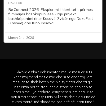
DokuLab
Re:Connect 2026: Eksplorimi i Identitetit përmes
filmbërjes bashkëpunuese - Një projekt
bashkëpunimi rinor Kosovë-Zvicër nga DokuFest
(Kosovë) dhe Kino Kosova…
March 2nd, 2026
"Shkolla e filmit dokumentar, më ka mësuar si t'i
kanalizoj mendimet e mia dhe si të ëndërroj. Jam
mësuar ta shoh botën me një sy tjetër dhe ta gjej
inspirimin për të treguar një storie në çdo cep të
jetës sime. Që atëherë, asnjëherë s’jam ndalur së
bëri filma sepse inspirimin, vullnetin dhe njohurinë që
e kam marrë, më shoqëron çdo ditë në jetën time."