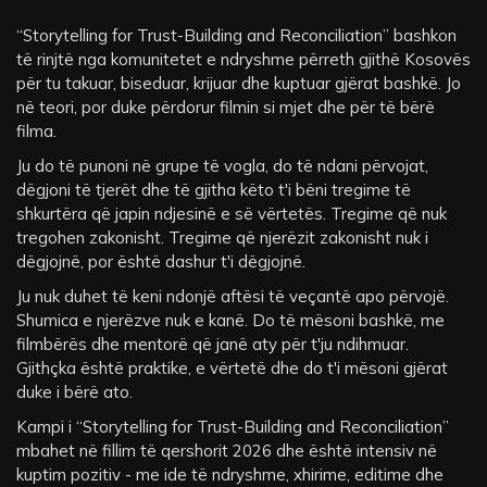
“Storytelling for Trust-Building and Reconciliation” bashkon
të rinjtë nga komunitetet e ndryshme përreth gjithë Kosovës
për tu takuar, biseduar, krijuar dhe kuptuar gjërat bashkë. Jo
në teori, por duke përdorur filmin si mjet dhe për të bërë
filma.
Ju do të punoni në grupe të vogla, do të ndani përvojat,
dëgjoni të tjerët dhe të gjitha këto t'i bëni tregime të
shkurtëra që japin ndjesinë e së vërtetës. Tregime që nuk
tregohen zakonisht. Tregime që njerëzit zakonisht nuk i
dëgjojnë, por është dashur t'i dëgjojnë.
Ju nuk duhet të keni ndonjë aftësi të veçantë apo përvojë.
Shumica e njerëzve nuk e kanë. Do të mësoni bashkë, me
filmbërës dhe mentorë që janë aty për t'ju ndihmuar.
Gjithçka është praktike, e vërtetë dhe do t'i mësoni gjërat
duke i bërë ato.
Kampi i “Storytelling for Trust-Building and Reconciliation”
mbahet në fillim të qershorit 2026 dhe është intensiv në
kuptim pozitiv - me ide të ndryshme, xhirime, editime dhe