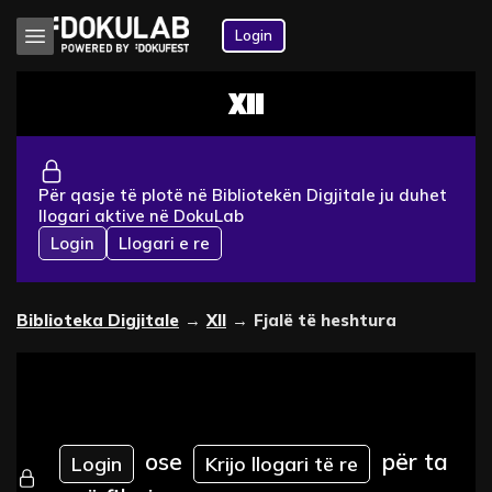
Login
XII
Për qasje të plotë në Bibliotekën Digjitale ju duhet
llogari aktive në DokuLab
Login
Llogari e re
Biblioteka Digjitale
→
XII
→
Fjalë të heshtura
ose
për ta
Login
Krijo llogari të re