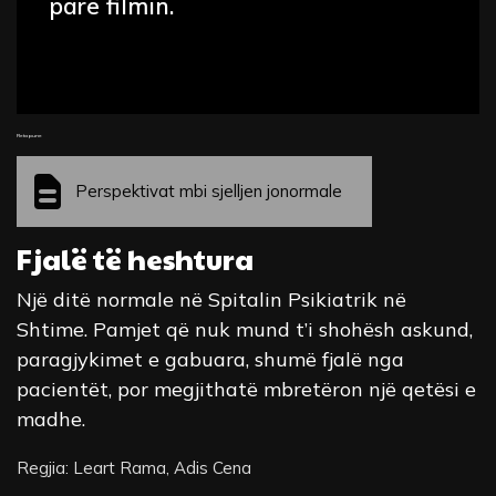
parë filmin.
Fleta pune
Perspektivat mbi sjelljen jonormale
Fjalë të heshtura
Një ditë normale në Spitalin Psikiatrik në
Shtime. Pamjet që nuk mund t’i shohësh askund,
paragjykimet e gabuara, shumë fjalë nga
pacientët, por megjithatë mbretëron një qetësi e
madhe.
Regjia: Leart Rama, Adis Cena