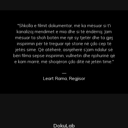
"Shkolla e filmit dokumentar, më ka mësuar si t'i
kanalizoj mendimet e mia dhe si të ëndërroj. Jam
mësuar ta shoh botën me një sy tjetër dhe ta gjej
inspirimin për të treguar një storie në çdo cep të
jetës sime. Që atëherë, asnjëherë s’jam ndalur së
bëri filma sepse inspirimin, vullnetin dhe njohurinë që
e kam marrë, më shoqëron çdo ditë në jetën time."
—
Leart Rama, Regjisor
DokuLab