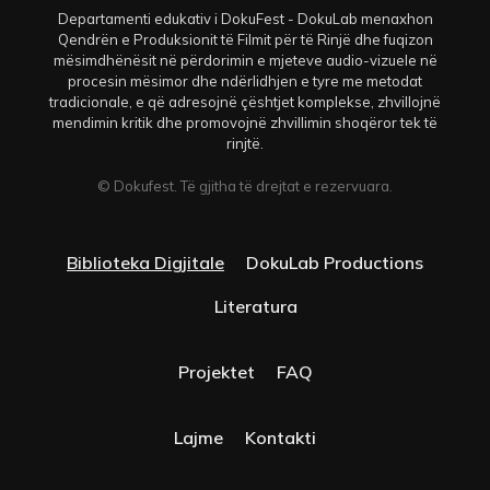
Departamenti edukativ i DokuFest - DokuLab menaxhon
Qendrën e Produksionit të Filmit për të Rinjë dhe fuqizon
mësimdhënësit në përdorimin e mjeteve audio-vizuele në
procesin mësimor dhe ndërlidhjen e tyre me metodat
tradicionale, e që adresojnë çështjet komplekse, zhvillojnë
mendimin kritik dhe promovojnë zhvillimin shoqëror tek të
rinjtë.
© Dokufest. Të gjitha të drejtat e rezervuara.
Biblioteka Digjitale
DokuLab Productions
Literatura
Projektet
FAQ
Lajme
Kontakti