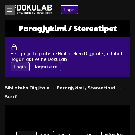
Login
Paragjykimi / Stereotipet
Për qasje të plotë në Bibliotekën Digjitale ju duhet
llogari aktive në DokuLab
Login
Llogari e re
Biblioteka Digjitale
→
Paragjykimi / Stereotipet
→
Burrë