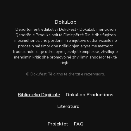
DokuLab
Departamenti edukativ i DokuFest - DokuLab menaxhon
Qendrën e Produksionit të Filmit për të Rinjë dhe fuqizon
mësimdhënësit në përdorimin e mjeteve audio-vizuele në
procesin mësimor dhe ndërlidhjen e tyre me metodat
tradicionale, e që adresojnë çështjet komplekse, zhvillojnë
mendimin kritik dhe promovojnë zhvillimin shoqëror tek të
rinjtë.
© Dokufest. Të gjitha të drejtat e rezervuara.
Biblioteka Digjitale
DokuLab Productions
Literatura
Projektet
FAQ