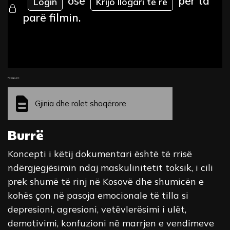
ose
për ta
Login
Krijo llogari të re
parë filmin.
Fleta pune
Gjinia dhe rolet shoqërore
Burrë
Koncepti i këtij dokumentari është të rrisë
ndërgjegjësimin ndaj maskulinitetit toksik, i cili
prek shumë të rinj në Kosovë dhe shumicën e
kohës çon në pasoja emocionale të tilla si
depresioni, agresioni, vetëvlerësimi i ulët,
demotivimi, konfuzioni në marrjen e vendimeve