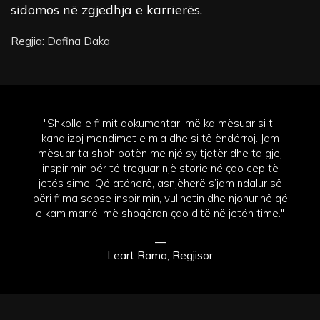
sidomos në zgjedhja e karrierës.
Regjia: Dafina Daka
"Shkolla e filmit dokumentar, më ka mësuar si t'i
kanalizoj mendimet e mia dhe si të ëndërroj. Jam
mësuar ta shoh botën me një sy tjetër dhe ta gjej
inspirimin për të treguar një storie në çdo cep të
jetës sime. Që atëherë, asnjëherë s’jam ndalur së
bëri filma sepse inspirimin, vullnetin dhe njohurinë që
e kam marrë, më shoqëron çdo ditë në jetën time."
—
Leart Rama, Regjisor