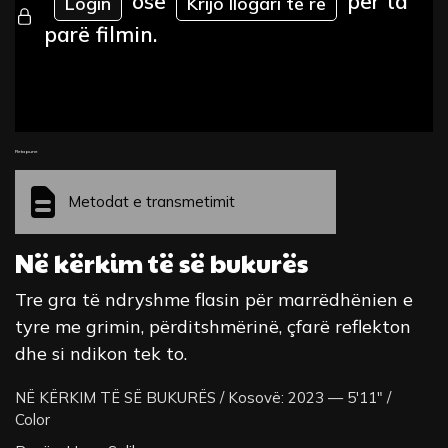
ose
për ta
Login
Krijo llogari të re
parë filmin.
Fleta pune
Metodat e transmetimit
Në kërkim të së bukurës
Tre gra të ndryshme flasin për marrëdhënien e
tyre me grimin, përditshmërinë, çfarë reflekton
dhe si ndikon tek to.
NË KËRKIM TË SË BUKURËS / Kosovë: 2023 — 5'11" /
Color