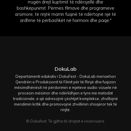
rrugën drejt kuptimit të ndërsjellë dhe
bashkëpunimit. Përmes filmave dhe programeve
arsimore, të rinjtë marrin fuqinë të ndërtojnë një të
ardhme të përbashkët në harmoni dhe paqe."
DokuLab
Departamenti edukativ i DokuFest - DokuLab menaxhon
Qendrën e Produksionit të Filmit për të Rinjë dhe fuqizon
mësimdhënësit në përdorimin e mjeteve audio-vizuele në
procesin mësimor dhe ndërlidhjen e tyre me metodat
tradicionale, e që adresojnë çështjet komplekse, zhvillojnë
mendimin kritik dhe promovojnë zhvillimin shoqëror tek të
rinjtë.
© Dokufest. Të gjitha të drejtat e rezervuara.