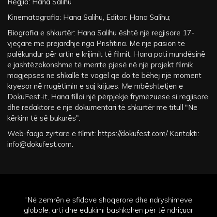
Regjia: Hana Salihu
Kinematografia: Hana Salihu, Editor: Hana Salihu;
Biografia e shkurtër: Hana Salihu është një regjisore 17-
vjeçare me prejardhje nga Prishtina. Me një pasion të
palëkundur për artin e krijimit të filmit, Hana pati mundësinë
e jashtëzakonshme të merrte pjesë në një projekt filmik
magjepsës në shkallë të vogël që do të bëhej një moment
kryesor në rrugëtimin e saj krijues. Me mbështetjen e
DokuFest-it, Hana filloi një përpjekje frymëzuese si regjisore
dhe redaktore e një dokumentari të shkurtër me titull "Në
kërkim të së bukurës".
Web-faqja zyrtare e filmit: https://dokufest.com/ Kontakti:
info@dokufest.com
.
"Në zemrën e sfidave shoqërore dhe ndryshimeve
globale, arti dhe edukimi bashkohen për të ndriçuar