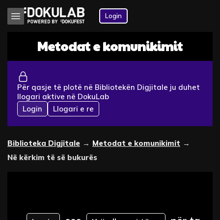
Login
Metodat e komunikimit
Për qasje të plotë në Bibliotekën Digjitale ju duhet
llogari aktive në DokuLab
Login
Llogari e re
Biblioteka Digjitale
→
Metodat e komunikimit
→
Në kërkim të së bukurës