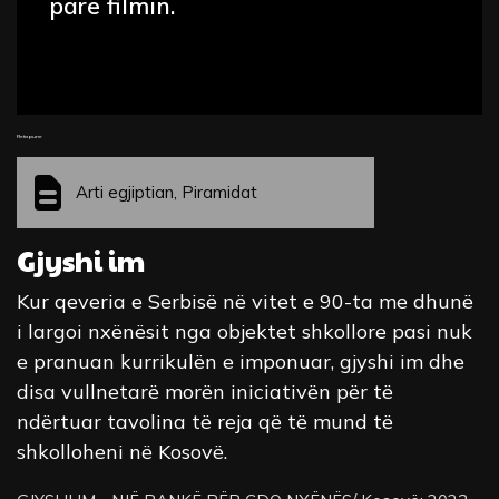
parë filmin.
Fleta pune
Arti egjiptian, Piramidat
Gjyshi im
Kur qeveria e Serbisë në vitet e 90-ta me dhunë
i largoi nxënësit nga objektet shkollore pasi nuk
e pranuan kurrikulën e imponuar, gjyshi im dhe
disa vullnetarë morën iniciativën për të
ndërtuar tavolina të reja që të mund të
shkolloheni në Kosovë.