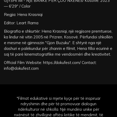
GJYSHI IM - NJË BANKË PËR ÇDO NXËNËS/ Kosovë: 2023
— 6'29" / Color
Regjia: Hena Krasniqi
Editor: Leart Rama
Biografia e shkurtër: Hena Krasniqi, një regjisore premtuese,
ka lindur në vitin 2005 në Prizren, Kosovë. Përfundoi shkollën
e mesme në gjimnazin "Gjon Buzuku". E shtyrë nga një
dashuri e palëkundur për zhanrin e filmit, Hena filloi ecurinë e
saj të parë kinematografike me vendosmëri dhe kreativitet.
Official Film Website: https://dokufest.com/ Contact:
info@dokufest.com
"Filmat edukativë si mjete kyçe për të inspiruar
ndryshimin dhe për të promovuar dialogun
ndërkulturor në shkolla. Një mundësi unike për
nxënësit të zhvillojnë aftësi kritike të mendimit, të