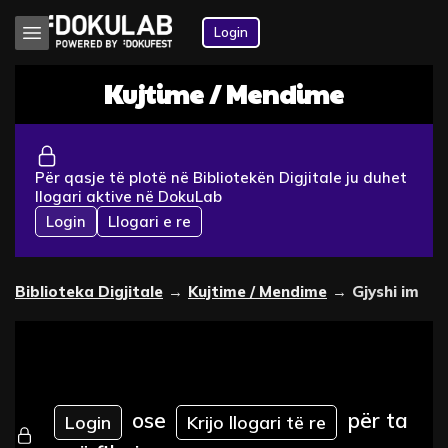
Login
Kujtime / Mendime
Për qasje të plotë në Bibliotekën Digjitale ju duhet
llogari aktive në DokuLab
Login
Llogari e re
Biblioteka Digjitale
→
Kujtime / Mendime
→
Gjyshi im
ose
për ta
Login
Krijo llogari të re