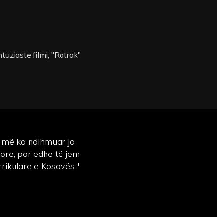
tuziaste filmi, "Ratrak"
 më ka ndihmuar jo
more, por edhe të jem
rikulare e Kosovës."