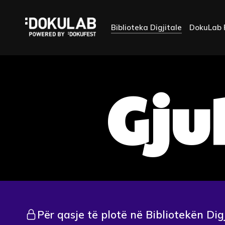
Biblioteka Digjitale
DokuLab 
Gju
Për qasje të plotë në Bibliotekën Dig