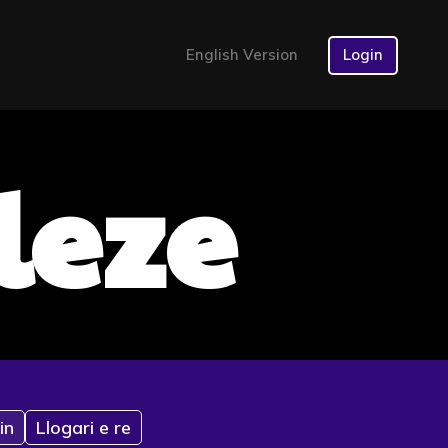
English Version
Login
leze
in
Llogari e re