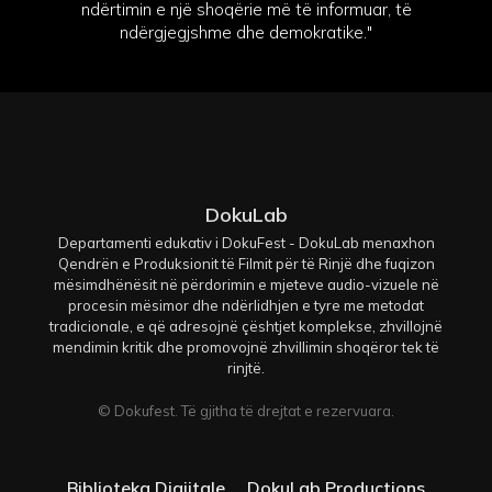
ndërtimin e një shoqërie më të informuar, të
ndërgjegjshme dhe demokratike."
DokuLab
Departamenti edukativ i DokuFest - DokuLab menaxhon
Qendrën e Produksionit të Filmit për të Rinjë dhe fuqizon
mësimdhënësit në përdorimin e mjeteve audio-vizuele në
procesin mësimor dhe ndërlidhjen e tyre me metodat
tradicionale, e që adresojnë çështjet komplekse, zhvillojnë
mendimin kritik dhe promovojnë zhvillimin shoqëror tek të
rinjtë.
© Dokufest. Të gjitha të drejtat e rezervuara.
Biblioteka Digjitale
DokuLab Productions