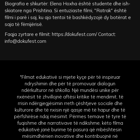
Biografia e shkurtër: Elena Hoxha është studente dhe ish-
skiatore nga Prishtina. Si entuziaste filmi, "Ratrak" është
filmi i parë i saj, ku ajo tentoi të bashkëdyzojë dy botërat e
saja të fëmijërisë.
Faqja zyrtare e filmit: https://dokufest.com/ Contact:
info@dokufest.com
"Filmat edukativë si mjete kyçe për të inspiruar
ndryshimin dhe për të promovuar dialogun
ndërkulturor në shkolla. Një mundësi unike për
nxënësit të zhvillojnë aftësi kritike të mendimit, të
rrisin ndërgjegjësimin rreth çështjeve sociale dhe
kulturore dhe të nxisin një qasje më të hapur dhe të
përfshirëse ndaj mësimit. Përmes temave të tyre të
fuqishme dhe narrativave të ndikshme, këto filma
edukativë janë burime të pasura që mbështesin
mësimdhënien inovative dhe kontribuojnë në