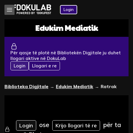
Login
Edukim Mediatik
Për qasje të plotë në Bibliotekën Digjitale ju duhet
llogari aktive në DokuLab
Login
Llogari e re
Biblioteka Digjitale
→
Edukim Mediatik
→
Ratrak
ose
për ta
Login
Krijo llogari të re