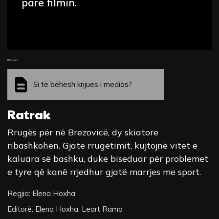
parë filmin.
Fleta pune
Si të bëhesh krijues i medias?
Ratrak
Rrugës për në Brezovicë, dy skiatore
ribashkohen. Gjatë rrugëtimit, kujtojnë vitet e
kaluara së bashku, duke biseduar për problemet
e tyre që kanë rrjedhur gjatë marrjes me sport.
Regjia: Elena Hoxha
Editorë: Elena Hoxha, Leart Rama