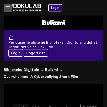
Login
Bulizmi
Për qasje të plotë në Bibliotekën Digjitale ju duhet
llogari aktive në DokuLab
Login
Llogari e re
Biblioteka Digjitale
→
Bulizmi
→
Overwhelmed: A Cyberbullying Short Film