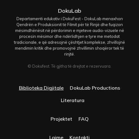
DokuLab
Departamenti edukativ i DokuFest - DokuLab menaxhon
Qendrën e Produksionit të Filmit për të Rinjë dhe fuqizon
mësimdhënësit në përdorimin e mjeteve audio-vizuele në
procesin mësimor dhe ndërlidhjen e tyre me metodat
tradicionale, e që adresojnë çështjet komplekse, zhvillojnë
mendimin kritik dhe promovojnë zhvillimin shoqëror tek të
rinjtë.
© Dokufest. Të gjitha të drejtat e rezervuara.
Biblioteka Digjitale
DokuLab Productions
Literatura
Projektet
FAQ
Lajme
Kontakti