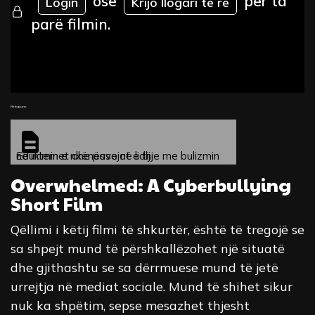
ose
për ta
Login
Krijo llogari të re
parë filmin.
Fleta pune
Edukimin e nxënësve në lidhje me bulizmin në internet dhe pasojat e tij
Overwhelmed: A Cyberbullying
Short Film
Qëllimi i këtij filmi të shkurtër, është të tregojë se
sa shpejt mund të përshkallëzohet një situatë
dhe gjithashtu se sa dërrmuese mund të jetë
urrejtja në mediat sociale. Mund të shihet sikur
nuk ka shpëtim, sepse mesazhet thjesht