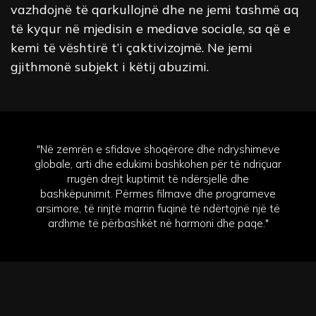
vazhdojnë të qarkullojnë dhe ne jemi tashmë aq
të kyqur në mjedisin e mediave sociale, sa që e
kemi të vështirë t’i çaktivizojmë. Ne jemi
gjithmonë subjekt i këtij abuzimi.
"Në zemrën e sfidave shoqërore dhe ndryshimeve
globale, arti dhe edukimi bashkohen për të ndriçuar
rrugën drejt kuptimit të ndërsjellë dhe
bashkëpunimit. Përmes filmave dhe programeve
arsimore, të rinjtë marrin fuqinë të ndërtojnë një të
ardhme të përbashkët në harmoni dhe paqe."