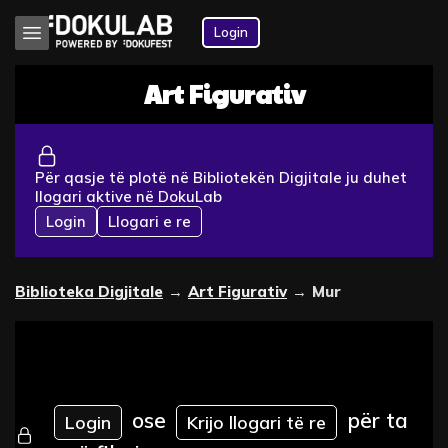
Login
Art Figurativ
Për qasje të plotë në Bibliotekën Digjitale ju duhet
llogari aktive në DokuLab
Login
Llogari e re
Biblioteka Digjitale
→
Art Figurativ
→
Mur
ose
për ta
Login
Krijo llogari të re