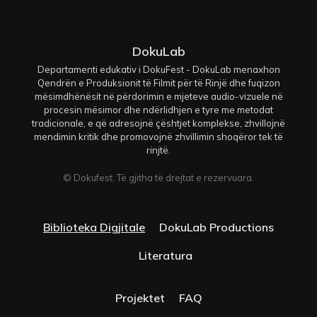
DokuLab
Departamenti edukativ i DokuFest - DokuLab menaxhon
Qendrën e Produksionit të Filmit për të Rinjë dhe fuqizon
mësimdhënësit në përdorimin e mjeteve audio-vizuele në
procesin mësimor dhe ndërlidhjen e tyre me metodat
tradicionale, e që adresojnë çështjet komplekse, zhvillojnë
mendimin kritik dhe promovojnë zhvillimin shoqëror tek të
rinjtë.
© Dokufest. Të gjitha të drejtat e rezervuara.
Biblioteka Digjitale
DokuLab Productions
Literatura
Projektet
FAQ