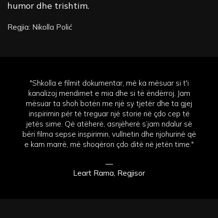
humor dhe trishtim.
Regjia: Nikolla Polić
"Shkolla e filmit dokumentar, më ka mësuar si t'i
kanalizoj mendimet e mia dhe si të ëndërroj. Jam
mësuar ta shoh botën me një sy tjetër dhe ta gjej
inspirimin për të treguar një storie në çdo cep të
jetës sime. Që atëherë, asnjëherë s’jam ndalur së
bëri filma sepse inspirimin, vullnetin dhe njohurinë që
e kam marrë, më shoqëron çdo ditë në jetën time."
—
Leart Rama, Regjisor