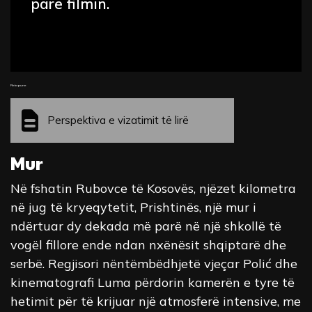
parë filmin.
Fleta pune
Perspektiva e vizatimit të lirë
Mur
Në fshatin Rubovce të Kosovës, njëzet kilometra
në jug të kryeqytetit, Prishtinës, një mur i
ndërtuar dy dekada më parë në një shkollë të
vogël fillore ende ndan nxënësit shqiptarë dhe
serbë. Regjisori nëntëmbëdhjetë vjeçar Polić dhe
kinematografi Luma përdorin kamerën e tyre të
hetimit për të krijuar një atmosferë intensive, me