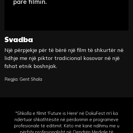
parë filmin.
Svadba
Një përpjekje për të bërë një film të shkurtër në
lidhje me një piktor tradicional kosovar në një
fshat etnik boshnjak.
Regjia: Gent Shala
"Shkolla e filmit 'Future is Here' në DokuFest m'i ka
ndërtuar shkathtësitë në përdorimin e programeve
profesionale të editimit. Këto më kanë ndihmu me u
përfshi profesionalisht në Qendrën Mediale të