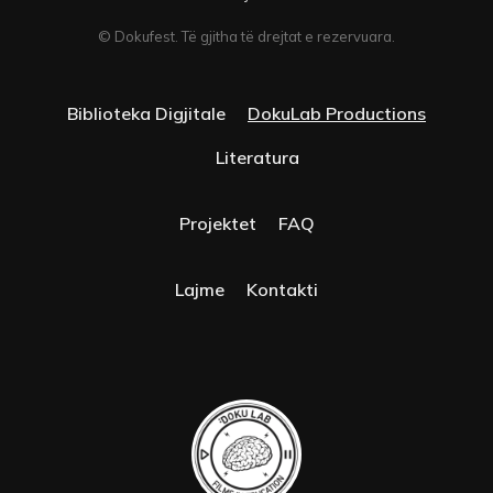
© Dokufest. Të gjitha të drejtat e rezervuara.
Biblioteka Digjitale
DokuLab Productions
Literatura
Projektet
FAQ
Lajme
Kontakti