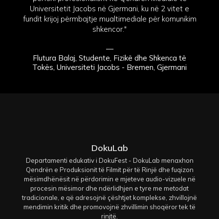
Universitetit Jacobs në Gjermani, ku në 2 vitet e
fundit krijoj përmbajtje mualtimediale për komunikim
shkencor."
—
Flutura Balaj, Studente, Fizikë dhe Shkenca të
Tokës, Universiteti Jacobs - Bremen, Gjermani
DokuLab
Departamenti edukativ i DokuFest - DokuLab menaxhon
Qendrën e Produksionit të Filmit për të Rinjë dhe fuqizon
mësimdhënësit në përdorimin e mjeteve audio-vizuele në
procesin mësimor dhe ndërlidhjen e tyre me metodat
tradicionale, e që adresojnë çështjet komplekse, zhvillojnë
mendimin kritik dhe promovojnë zhvillimin shoqëror tek të
rinjtë.