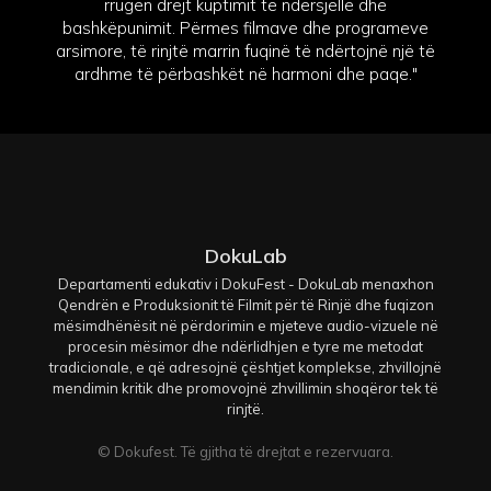
rrugën drejt kuptimit të ndërsjellë dhe
bashkëpunimit. Përmes filmave dhe programeve
arsimore, të rinjtë marrin fuqinë të ndërtojnë një të
ardhme të përbashkët në harmoni dhe paqe."
DokuLab
Departamenti edukativ i DokuFest - DokuLab menaxhon
Qendrën e Produksionit të Filmit për të Rinjë dhe fuqizon
mësimdhënësit në përdorimin e mjeteve audio-vizuele në
procesin mësimor dhe ndërlidhjen e tyre me metodat
tradicionale, e që adresojnë çështjet komplekse, zhvillojnë
mendimin kritik dhe promovojnë zhvillimin shoqëror tek të
rinjtë.
© Dokufest. Të gjitha të drejtat e rezervuara.