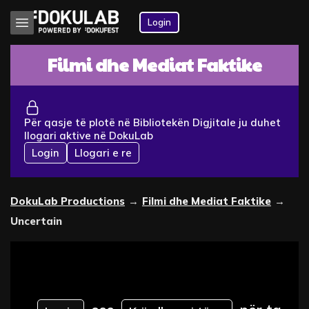
Login
Filmi dhe Mediat Faktike
Për qasje të plotë në Bibliotekën Digjitale ju duhet
llogari aktive në DokuLab
Login
Llogari e re
DokuLab Productions
→
Filmi dhe Mediat Faktike
→
Uncertain