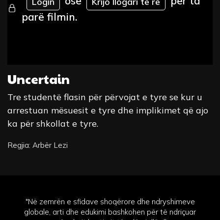
ose
për ta
Login
Krijo llogari të re
parë filmin.
Uncertain
Tre studentë flasin për përvojat e tyre se kur u
arrestuan mësuesit e tyre dhe implikimet që ajo
ka për shkollat e tyre.
Regjia: Arbër Lezi
"Në zemrën e sfidave shoqërore dhe ndryshimeve
globale, arti dhe edukimi bashkohen për të ndriçuar