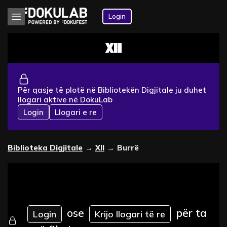
Login
XII
Për qasje të plotë në Bibliotekën Digjitale ju duhet
llogari aktive në DokuLab
Login
Llogari e re
Biblioteka Digjitale
→
XII
→
Burrë
ose
për ta
Login
Krijo llogari të re