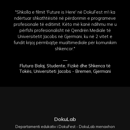
"Shkolla e filmit 'Future is Here' në DokuFest m'i ka
ndërtuar shkathtësitë në përdorimin e programeve
profesionale të editimit. Këto më kanë ndihmu me u
përfshi profesionalisht në Qendrën Mediale të
Universitetit Jacobs në Gjermani, ku në 2 vitet e
fundit krijoj përmbajtje mualtimediale për komunikim
shkencor."
—
Flutura Balaj, Studente, Fizikë dhe Shkenca të
Tokës, Universiteti Jacobs - Bremen, Gjermani
DokuLab
Departamenti edukativ i DokuFest - DokuLab menaxhon