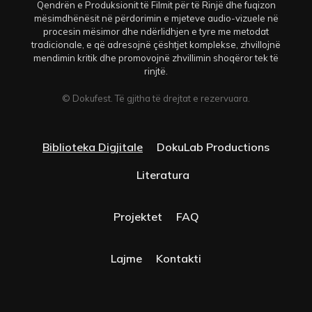
Qendrën e Produksionit të Filmit për të Rinjë dhe fuqizon
mësimdhënësit në përdorimin e mjeteve audio-vizuele në
procesin mësimor dhe ndërlidhjen e tyre me metodat
tradicionale, e që adresojnë çështjet komplekse, zhvillojnë
mendimin kritik dhe promovojnë zhvillimin shoqëror tek të
rinjtë.
© Dokufest. Të gjitha të drejtat e rezervuara.
Biblioteka Digjitale
DokuLab Productions
Literatura
Projektet
FAQ
Lajme
Kontakti