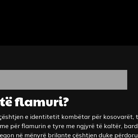
htë flamuri?
çështjen e identitetit kombëtar për kosovarët, t
e për flamurin e tyre me ngjyrë të kaltër, bard
tregon në mënyrë brilante çështjen duke përdoru