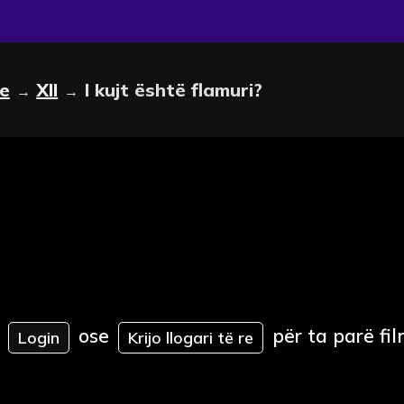
le
XII
I kujt është flamuri?
→
→
ose
për ta parë fil
Login
Krijo llogari të re