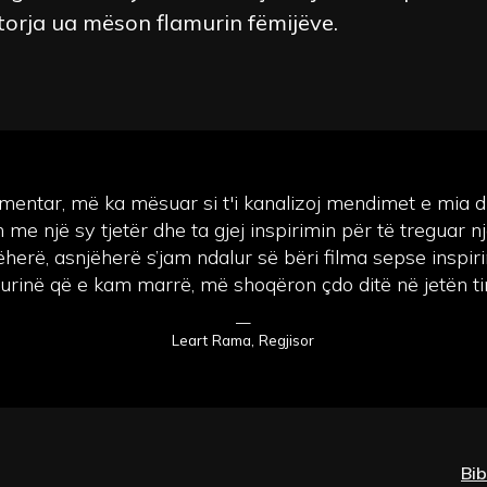
torja ua mëson flamurin fëmijëve.
umentar, më ka mësuar si t'i kanalizoj mendimet e mia d
me një sy tjetër dhe ta gjej inspirimin për të treguar nj
ëherë, asnjëherë s’jam ndalur së bëri filma sepse inspiri
urinë që e kam marrë, më shoqëron çdo ditë në jetën t
—
Leart Rama, Regjisor
Bib