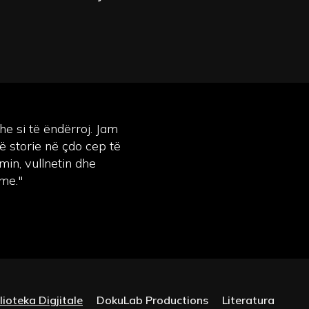
he si të ëndërroj. Jam
ë storie në çdo cep të
min, vullnetin dhe
ime."
lioteka Digjitale
DokuLab Productions
Literatura