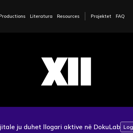
Productions
Literatura
Resources
Projektet
FAQ
XII
jitale ju duhet llogari aktive në DokuLab
Log