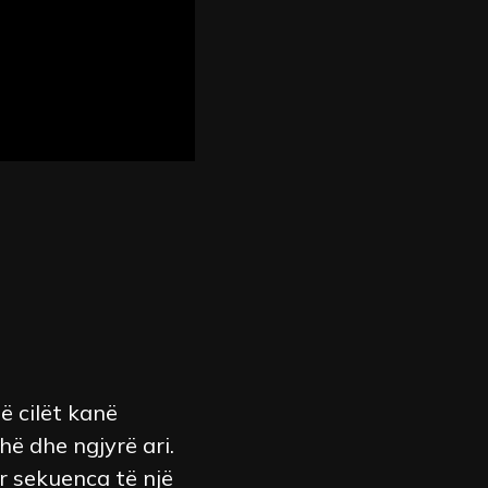
ë cilët kanë
hë dhe ngjyrë ari.
r sekuenca të një