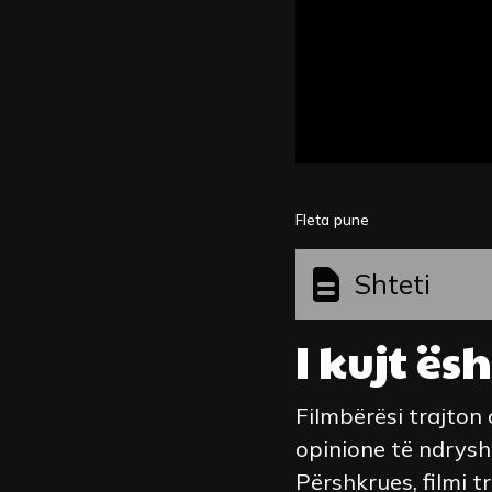
Fleta pune
Shteti
I kujt ës
Filmbërësi trajton 
opinione të ndryshm
Përshkrues, filmi 