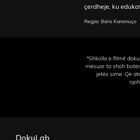
çerdheje, ku eduka
Regjia: Baris Karamuço
"Shkolla e filmit dok
mësuar ta shoh botën 
jetës sime. Që at
njoh
DokuLab