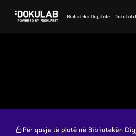
Biblioteka Digjitale
DokuLab 
Për qasje të plotë në Bibliotekën Dig