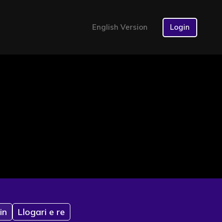
English Version
Login
in
Llogari e re