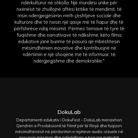
ndërkulturor në shkolla. Një mundësi unike për
nxënësit të zhvillojnë aftësi kritike të mendimit, të
rrisin ndërgjegjësimin rreth çështjeve sociale dhe
kulturore dhe të nxisin një qasje më të hapur dhe të
përfshirëse ndaj mësimit. Përmes temave të tyre të
fuqishme dhe narrativave të ndikshme, këto filma
edukativë janë burime të pasura që mbështesin
mësimdhënien inovative dhe kontribuojnë në
ndërtimin e një shoqërie më të informuar, të
ndërgjegjshme dhe demokratike."
DokuLab
Departamenti edukativ i DokuFest - DokuLab menaxhon
Qendrën e Produksionit të Filmit për të Rinjë dhe fuqizon
mësimdhënësit në përdorimin e mjeteve audio-vizuele në
procesin mësimor dhe ndërlidhjen e tyre me metodat