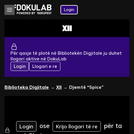
Login
XII
Për qasje të plotë në Bibliotekën Digjitale ju duhet
llogari aktive në DokuLab
Login
Llogari e re
Biblioteka Digjitale
→
XII
→
Djemtë “Spice”
ose
për ta
Login
Krijo llogari të re