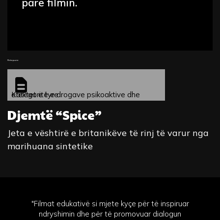
parë filmin.
Fleta pune
Kategoritë e drogave psikoaktive dhe efektet e tyre
Djemtë “Spice”
Jeta e vështirë e britanikëve të rinj të varur nga
marihuana sintetike
"Filmat edukativë si mjete kyçe për të inspiruar
ndryshimin dhe për të promovuar dialogun