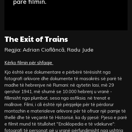
parë filmin.
The Exit of Trains
Regjia: Adrian Cioflâncã, Radu Jude
Kërko filmin për shfaqje
Kjo është ese dokumentare e përbërë tërësisht nga
fotografi arkivore dhe dokumente të masakrës së parë të
madhe të hebrenjve në Rumani: në qytetin Iasi, më 29
qershor 1941, më shumë se 10.000 hebrenj u vranë -
fillimisht nga plumbat, sesa nga asfiksia. në trenat e
mallrave. Filmi, i cili është një përpjekje për të përdorur
montazhin e materialeve arkivore për të ofruar një pamje të
thellë dhe të veçantë të Historisë, ka dy pjesë: Pjesa e parë
e filmit mund të titullohet "Enciklopedia e të vdekurve":
fotografi të personat që u vranë përfundimisht nga ushtria