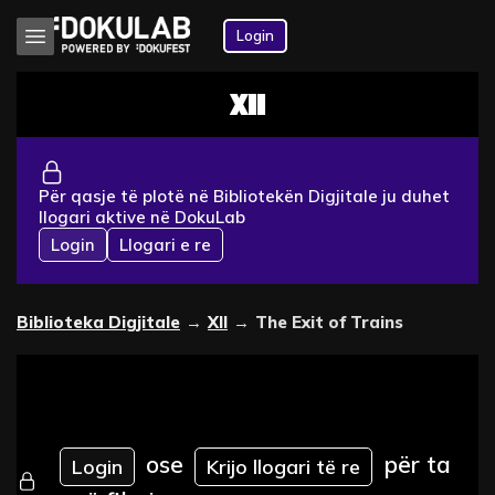
Login
XII
Për qasje të plotë në Bibliotekën Digjitale ju duhet
llogari aktive në DokuLab
Login
Llogari e re
Biblioteka Digjitale
→
XII
→
The Exit of Trains
ose
për ta
Login
Krijo llogari të re