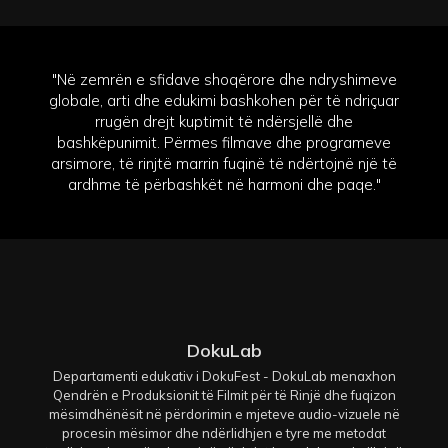
"Në zemrën e sfidave shoqërore dhe ndryshimeve
globale, arti dhe edukimi bashkohen për të ndriçuar
rrugën drejt kuptimit të ndërsjellë dhe
bashkëpunimit. Përmes filmave dhe programeve
arsimore, të rinjtë marrin fuqinë të ndërtojnë një të
ardhme të përbashkët në harmoni dhe paqe."
DokuLab
Departamenti edukativ i DokuFest - DokuLab menaxhon
Qendrën e Produksionit të Filmit për të Rinjë dhe fuqizon
mësimdhënësit në përdorimin e mjeteve audio-vizuele në
procesin mësimor dhe ndërlidhjen e tyre me metodat