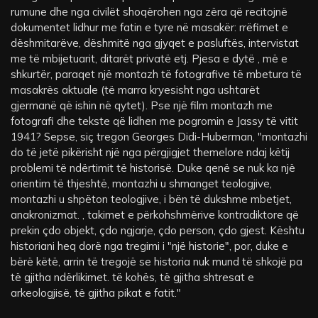
rumune dhe nga civilët shoqërohen nga zëra që recitojnë
dokumentet lidhur me fatin e tyre në masakër: rrëfimet e
dëshmitarëve, dëshmitë nga gjyqet e pasluftës, intervistat
me të mbijetuarit, ditarët privatë etj. Pjesa e dytë , më e
shkurtër, paraqet një montazh të fotografive të mbetura të
masakrës aktuale (të marra kryesisht nga ushtarët
gjermanë që ishin në qytet). Pse një film montazh me
fotografi dhe tekste që lidhen me pogromin e Jassy të vitit
1941? Sepse, siç tregon Georges Didi-Huberman, "montazhi
do të jetë pikërisht një nga përgjigjet themelore ndaj këtij
problemi të ndërtimit të historisë. Duke qenë se nuk ka një
orientim të thjeshtë, montazhi u shmanget teologjive,
montazhi u shpëton teologjive, i bën të dukshme mbetjet,
anakronizmat. , takimet e përkohshmërive kontradiktore që
prekin çdo objekt, çdo ngjarje, çdo person, çdo gjest. Kështu
historiani heq dorë nga tregimi i "një historie", por, duke e
bërë këtë, arrin të tregojë se historia nuk mund të shkojë pa
të gjitha ndërlikimet. të kohës, të gjitha shtresat e
arkeologjisë, të gjitha pikat e fatit."