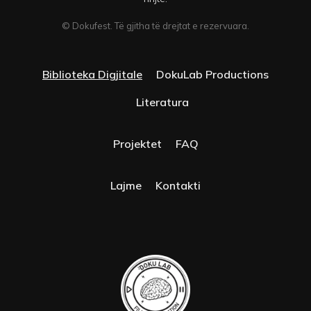
© Dokufest. Të gjitha të drejtat e rezervuara.
Biblioteka Digjitale
DokuLab Productions
Literatura
Projektet
FAQ
Lajme
Kontakti