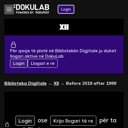
Login
XII
Për qasje të plotë në Bibliotekën Digjitale ju duhet
llogari aktive në DokuLab
Login
Llogari e re
Biblioteka Digjitale
→
XII
→
Before 2019 after 1999
ose
për ta
Login
Krijo llogari të re