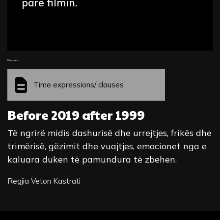
parë filmin.
Fleta pune
Time expressions/ clauses
Before 2019 after 1999
Të ngrirë midis dashurisë dhe urrejtjes, frikës dhe
trimërisë, gëzimit dhe vuajtjes, emocionet nga e
kaluara duken të pamundura të zbehen.
Regjia Veton Kastrati