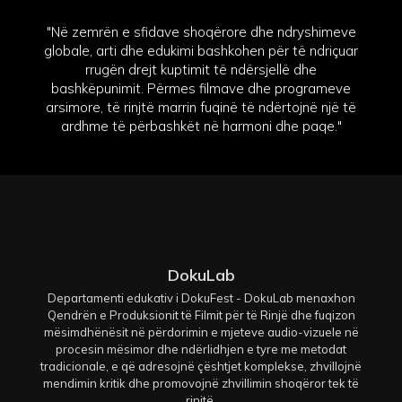
"Në zemrën e sfidave shoqërore dhe ndryshimeve
globale, arti dhe edukimi bashkohen për të ndriçuar
rrugën drejt kuptimit të ndërsjellë dhe
bashkëpunimit. Përmes filmave dhe programeve
arsimore, të rinjtë marrin fuqinë të ndërtojnë një të
ardhme të përbashkët në harmoni dhe paqe."
DokuLab
Departamenti edukativ i DokuFest - DokuLab menaxhon
Qendrën e Produksionit të Filmit për të Rinjë dhe fuqizon
mësimdhënësit në përdorimin e mjeteve audio-vizuele në
procesin mësimor dhe ndërlidhjen e tyre me metodat
tradicionale, e që adresojnë çështjet komplekse, zhvillojnë
mendimin kritik dhe promovojnë zhvillimin shoqëror tek të
rinjtë.