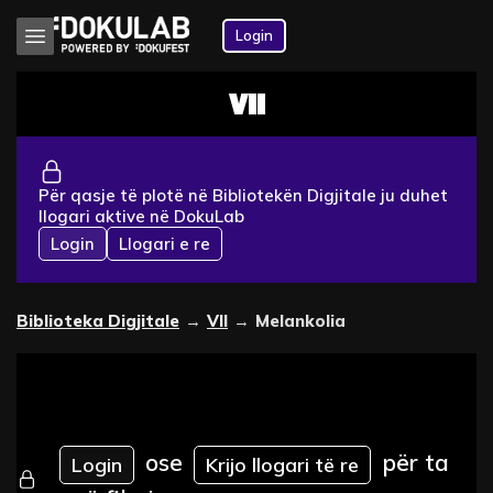
Login
VII
Për qasje të plotë në Bibliotekën Digjitale ju duhet
llogari aktive në DokuLab
Login
Llogari e re
Biblioteka Digjitale
→
VII
→
Melankolia
ose
për ta
Login
Krijo llogari të re