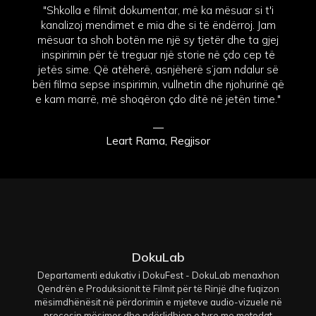
"Shkolla e filmit dokumentar, më ka mësuar si t'i
kanalizoj mendimet e mia dhe si të ëndërroj. Jam
mësuar ta shoh botën me një sy tjetër dhe ta gjej
inspirimin për të treguar një storie në çdo cep të
jetës sime. Që atëherë, asnjëherë s’jam ndalur së
bëri filma sepse inspirimin, vullnetin dhe njohurinë që
e kam marrë, më shoqëron çdo ditë në jetën time."
—
Leart Rama, Regjisor
DokuLab
Departamenti edukativ i DokuFest - DokuLab menaxhon
Qendrën e Produksionit të Filmit për të Rinjë dhe fuqizon
mësimdhënësit në përdorimin e mjeteve audio-vizuele në
procesin mësimor dhe ndërlidhjen e tyre me metodat