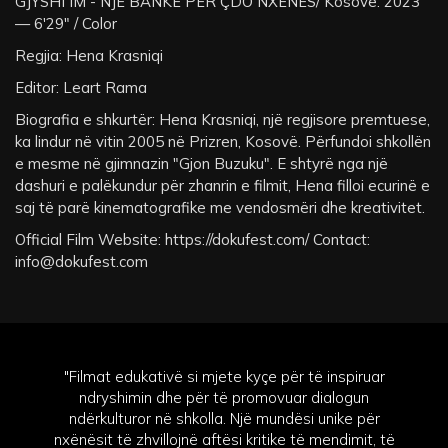
GJYSHI IM - NJË BANKË PËR ÇDO NXËNËS/ Kosovë: 2023
— 6'29" / Color
Regjia: Hena Krasniqi
Editor: Leart Rama
Biografia e shkurtër: Hena Krasniqi, një regjisore premtuese,
ka lindur në vitin 2005 në Prizren, Kosovë. Përfundoi shkollën
e mesme në gjimnazin "Gjon Buzuku". E shtyrë nga një
dashuri e palëkundur për zhanrin e filmit, Hena filloi ecurinë e
saj të parë kinematografike me vendosmëri dhe kreativitet.
Official Film Website: https://dokufest.com/ Contact:
info@dokufest.com
"Filmat edukativë si mjete kyçe për të inspiruar
ndryshimin dhe për të promovuar dialogun
ndërkulturor në shkolla. Një mundësi unike për
nxënësit të zhvillojnë aftësi kritike të mendimit, të