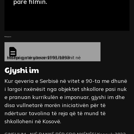
parë filmin.
Fleta pune
Historia e organizimit të mësimit në shtëpi gjatë viteve 1991/1993
Gjyshi im
Kur qeveria e Serbisë në vitet e 90-ta me dhunë
i largoi nxënësit nga objektet shkollore pasi nuk
e pranuan kurrikulën e imponuar, gjyshi im dhe
disa vullnetarë morën iniciativën për të
ndërtuar tavolina të reja që të mund të
shkolloheni në Kosovë.