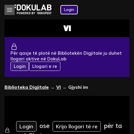
Login
VI
Për qasje të plotë në Bibliotekën Digjitale ju duhet
llogari aktive në DokuLab
Login
Llogari e re
Biblioteka Digjitale
→
VI
→
Gjyshi im
ose
për ta
Login
Krijo llogari të re