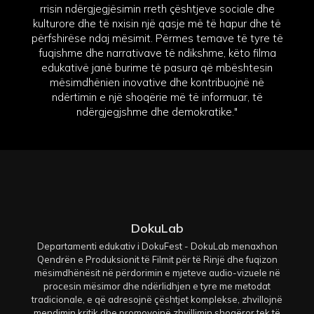
rrisin ndërgjegjësimin rreth çështjeve sociale dhe
kulturore dhe të nxisin një qasje më të hapur dhe të
përfshirëse ndaj mësimit. Përmes temave të tyre të
fuqishme dhe narrativave të ndikshme, këto filma
edukativë janë burime të pasura që mbështesin
mësimdhënien inovative dhe kontribuojnë në
ndërtimin e një shoqërie më të informuar, të
ndërgjegjshme dhe demokratike."
DokuLab
Departamenti edukativ i DokuFest - DokuLab menaxhon
Qendrën e Produksionit të Filmit për të Rinjë dhe fuqizon
mësimdhënësit në përdorimin e mjeteve audio-vizuele në
procesin mësimor dhe ndërlidhjen e tyre me metodat
tradicionale, e që adresojnë çështjet komplekse, zhvillojnë
mendimin kritik dhe promovojnë zhvillimin shoqëror tek të