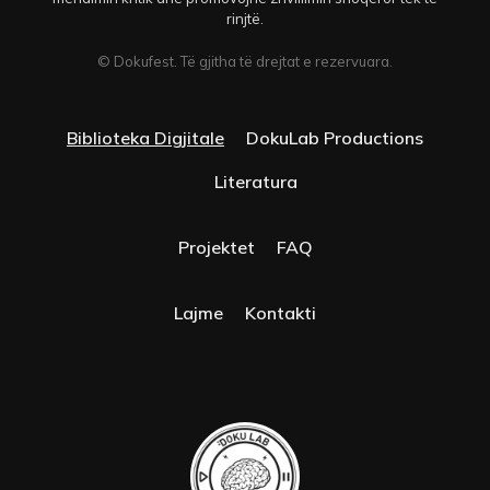
rinjtë.
© Dokufest. Të gjitha të drejtat e rezervuara.
Biblioteka Digjitale
DokuLab Productions
Literatura
Projektet
FAQ
Lajme
Kontakti