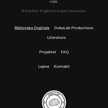
rinjtë.
© Dokufest. Të gjitha të drejtat e rezervuara.
Biblioteka Digjitale
DokuLab Productions
Literatura
Projektet
FAQ
Lajme
Kontakti