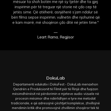
mësuar ta shoh botën me një sy tjetër dhe ta gjej
inspirimin për të treguar një storie në çdo cep të
jetës sime. Që atëherë, asnjëherë s’jam ndalur së
bëri filma sepse inspirimin, vullnetin dhe njohurinë që
e kam marrë, më shoqëron çdo ditë në jetën time."
—
Leart Rama, Regjisor
DokuLab
Departamenti edukativ i DokuFest - DokuLab menaxhon
Qendrën e Produksionit të Filmit për të Rinjë dhe fuqizon
mësimdhënësit në përdorimin e mjeteve audio-vizuele në
procesin mësimor dhe ndërlidhjen e tyre me metodat
tradicionale, e që adresojnë çështjet komplekse, zhvillojnë
mendimin kritik dhe promovojnë zhvillimin shoqëror tek të