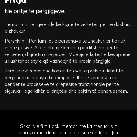
Në pritje të përgjigjeve.
Tema: Familjet që ende kërkojnë të vërtetën për të dashurit
e zhdukur.
Përshkrimi: Për familjet e personave të zhdukur, pritja nuk
është pasive. Ajo është një kërkim i përditshëm për të
vërtetën, dinjitetin dhe paqen. Videoja e katërt e kësaj serie
u kushtohet atyre që vazhdojnë të presin përgjigje.
Zërat e viktimave dhe komuniteteve të prekura duhet të
dëgjohen në mënyrë kuptimplotë dhe të vendosen në
qendër të proceseve të drejtësisë tranzicionale për të
siguruar llogaridhënie, drejtësi dhe pajtim të qëndrueshëm.
"Shkolla e filmit dokumentar, më ka mësuar si t'i
kanalizoj mendimet e mia dhe si të ëndërroj. Jam