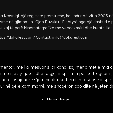
a Krasniqi, një regjisore premtuese, ka lindur në vitin 2005 n
sme në gjimnazin "Gjon Buzuku". E shtyrë nga një dashuri e 
në e saj të parë kinematografike me vendosmëri dhe kreativitet
ttps://dokufest.com/ Contact:
info@dokufest.com
umentar, më ka mësuar si t'i kanalizoj mendimet e mia d
me një sy tjetër dhe ta gjej inspirimin për të treguar nj
ëherë, asnjëherë s’jam ndalur së bëri filma sepse inspiri
urinë që e kam marrë, më shoqëron çdo ditë në jetën t
—
Leart Rama, Regjisor