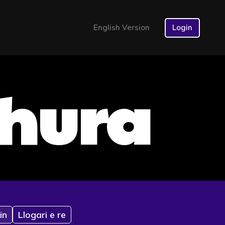
English Version
Login
dhura
in
Llogari e re