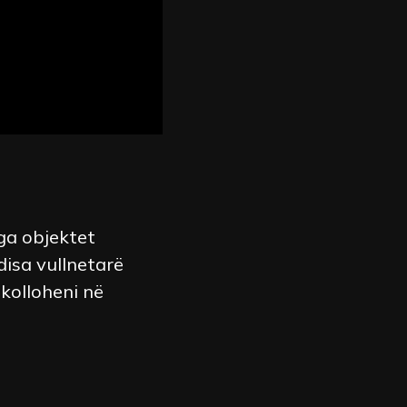
nga objektet
disa vullnetarë
hkolloheni në