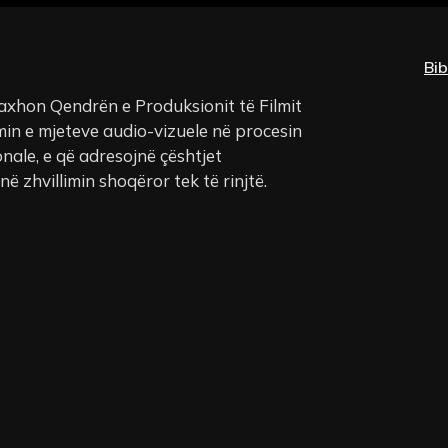
Bib
xhon Qendrën e Produksionit të Filmit
in e mjeteve audio-vizuele në procesin
nale, e që adresojnë çështjet
 zhvillimin shoqëror tek të rinjtë.