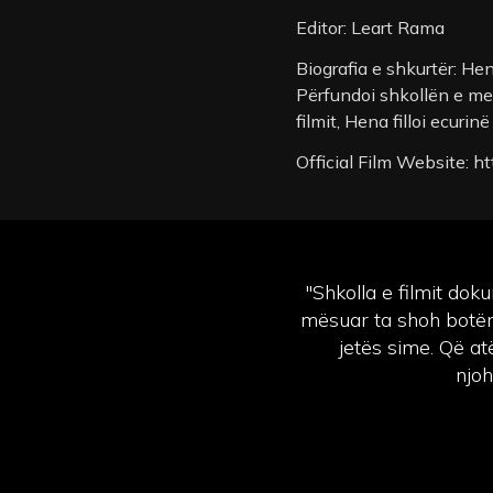
Editor: Leart Rama
Biografia e shkurtër: Hen
Përfundoi shkollën e me
filmit, Hena filloi ecuri
Official Film Website: h
"Shkolla e filmit dok
mësuar ta shoh botën 
jetës sime. Që at
njoh