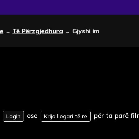
le
Të Përzgjedhura
Gjyshi im
→
→
ose
për ta parë fil
Login
Krijo llogari të re