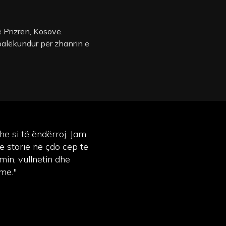
ë Prizren, Kosovë.
palëkundur për zhanrin e
.
he si të ëndërroj. Jam
ë storie në çdo cep të
min, vullnetin dhe
ime."