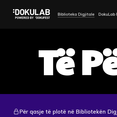
Biblioteka Digjitale
DokuLab 
Të P
Për qasje të plotë në Bibliotekën Dig