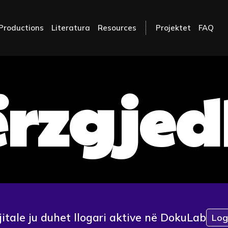
Productions
Literatura
Resources
Projektet
FAQ
ërzgje
jitale ju duhet llogari aktive në DokuLab
Log