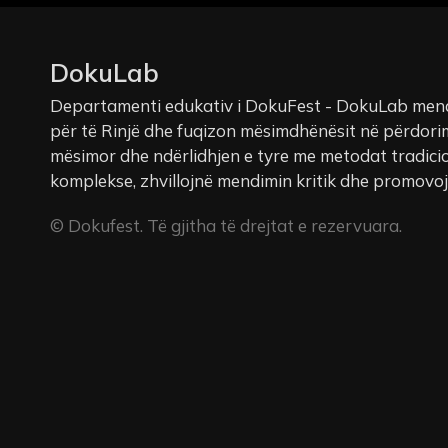
DokuLab
Departamenti edukativ i DokuFest - DokuLab mena
për të Rinjë dhe fuqizon mësimdhënësit në përdorim
mësimor dhe ndërlidhjen e tyre me metodat tradicio
komplekse, zhvillojnë mendimin kritik dhe promovojnë
© Dokufest. Të gjitha të drejtat e rezervuara.