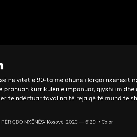
m
së në vitet e 90-ta me dhunë i largoi nxënësit 
e pranuan kurrikulën e imponuar, gjyshi im dhe 
ër të ndërtuar tavolina të reja që të mund të s
 PËR ÇDO NXËNËS/ Kosovë: 2023 — 6'29" / Color