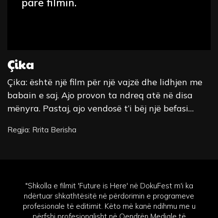
parë filmin.
Çika
Çika: është një film për një vajzë dhe lidhjen me
babain e saj. Ajo provon ta ndreq atë në disa
mënyra. Pastaj, ajo vendosë t’i bëj një befasi…
Regjia: Rrita Berisha
"Shkolla e filmit 'Future is Here' në DokuFest m'i ka
ndërtuar shkathtësitë në përdorimin e programeve
profesionale të editimit. Këto më kanë ndihmu me u
përfshi profesionalisht në Qendrën Mediale të