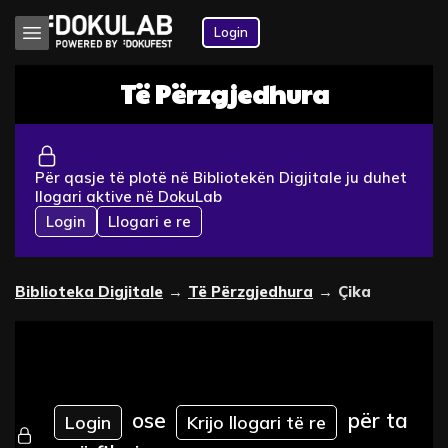
Login
Të Përzgjedhura
Për qasje të plotë në Bibliotekën Digjitale ju duhet
llogari aktive në DokuLab
Login
Llogari e re
Biblioteka Digjitale
→
Të Përzgjedhura
→
Çika
ose
për ta
Login
Krijo llogari të re