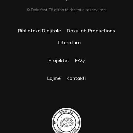
© Dokufest. Të gjitha të drejtat e rezervuara.
Biblioteka Digjitale
DokuLab Productions
Literatura
Projektet
FAQ
Lajme
Kontakti