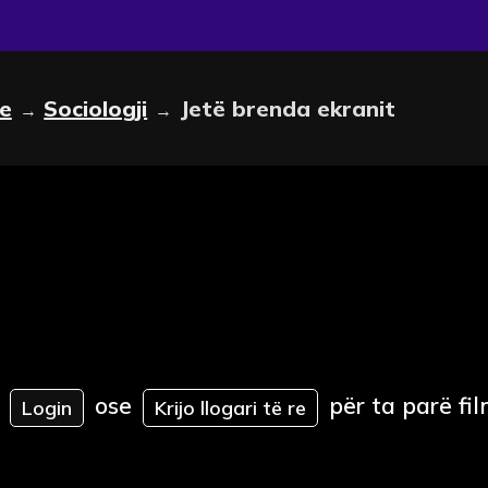
le
Sociologji
Jetë brenda ekranit
→
→
ose
për ta parë fil
Login
Krijo llogari të re