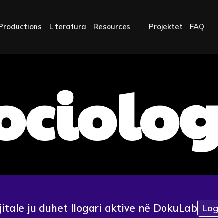
Productions
Literatura
Resources
Projektet
FAQ
ociolog
jitale ju duhet llogari aktive në DokuLab
Log