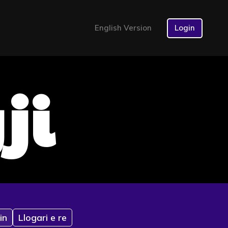
English Version
Login
ji
in
Llogari e re