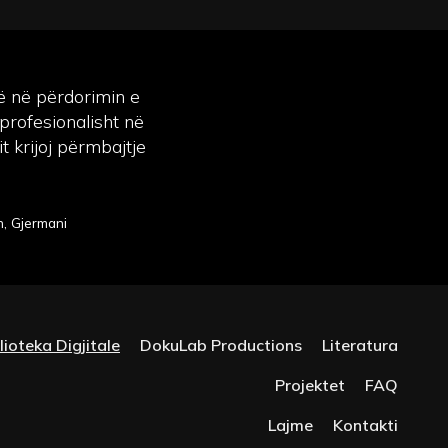
të në përdorimin e
profesionalisht në
t krijoj përmbajtje
n, Gjermani
lioteka Digjitale
DokuLab Productions
Literatura
Projektet
FAQ
Lajme
Kontakti