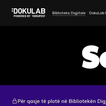
Biblioteka Digjitale
DokuLab 
S
Për qasje të plotë në Bibliotekën Dig