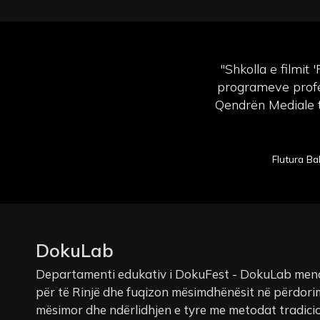
"Shkolla e filmit
programeve profes
Qendrën Mediale të
Flutura Ba
DokuLab
Departamenti edukativ i DokuFest - DokuLab mena
për të Rinjë dhe fuqizon mësimdhënësit në përdorim
mësimor dhe ndërlidhjen e tyre me metodat tradicio