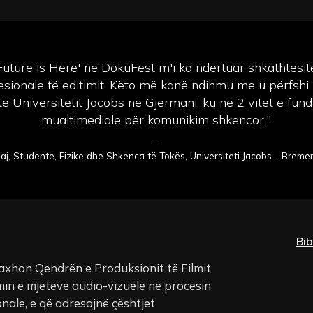
 'Future is Here' në DokuFest m'i ka ndërtuar shkathtësi
ionale të editimit. Këto më kanë ndihmu me u përfshi 
 Universitetit Jacobs në Gjermani, ku në 2 vitet e fundi
mualtimediale për komunikim shkencor."
—
laj, Studente, Fizikë dhe Shkenca të Tokës, Universiteti Jacobs - Breme
Bib
xhon Qendrën e Produksionit të Filmit
in e mjeteve audio-vizuele në procesin
nale, e që adresojnë çështjet