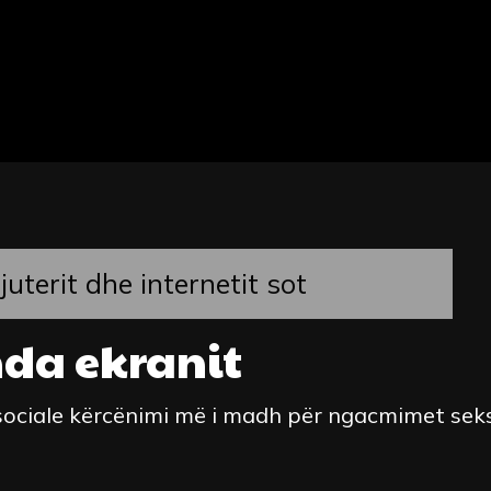
juterit dhe internetit sot
nda ekranit
sociale kërcënimi më i madh për ngacmimet sek