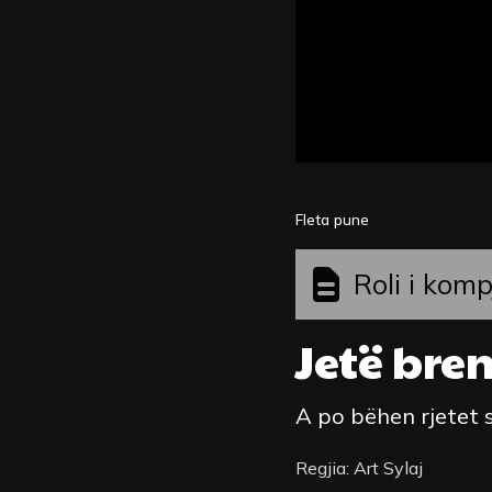
Fleta pune
Roli i komp
Jetë bre
A po bëhen rjetet 
Regjia: Art Sylaj