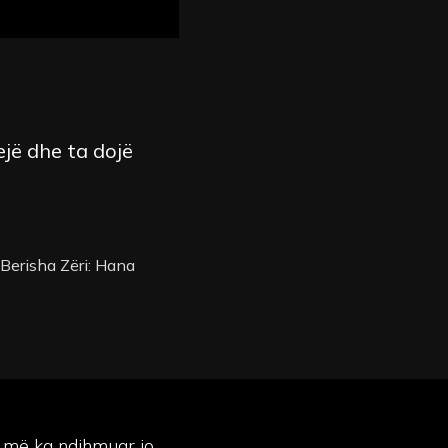
ejë dhe ta dojë
 Berisha Zëri: Hana
 më ka ndihmuar jo