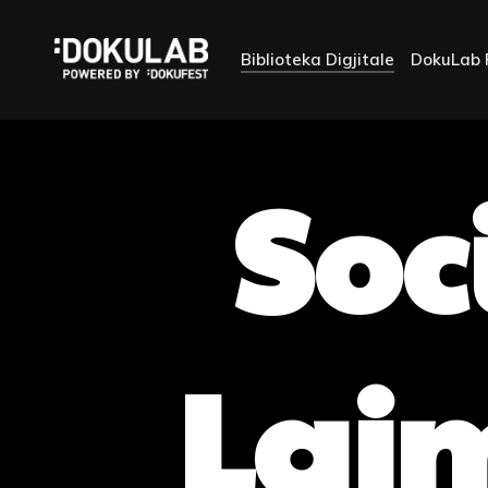
Biblioteka Digjitale
DokuLab 
Soc
Laj