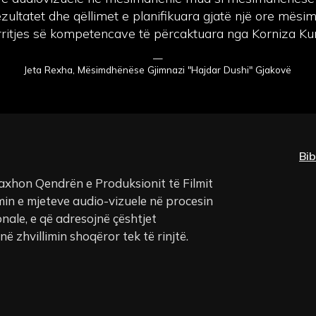
ezultatet dhe qëllimet e planifikuara gjatë një ore mësi
ritjes së kompetencave të përcaktuara nga Korniza Kur
—
Jeta Rexha, Mësimdhënëse Gjimnazi "Hajdar Dushi" Gjakovë
Bib
xhon Qendrën e Produksionit të Filmit
in e mjeteve audio-vizuele në procesin
nale, e që adresojnë çështjet
 zhvillimin shoqëror tek të rinjtë.