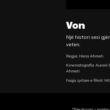
Von
Një histori sesi gj
veten.
Regjia: Hana Ahmeti
Kinematografia: Aurorë S
Ahmeti
Faqja zyrtare e filmit: h
"Përdorimi i mjet