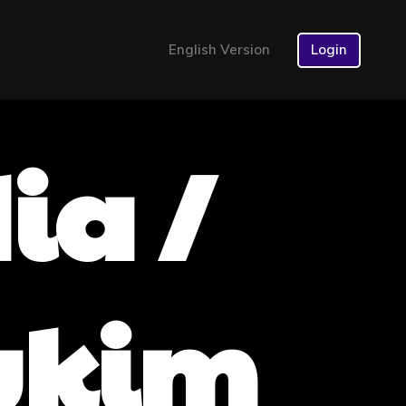
English Version
Login
ia /
ukim