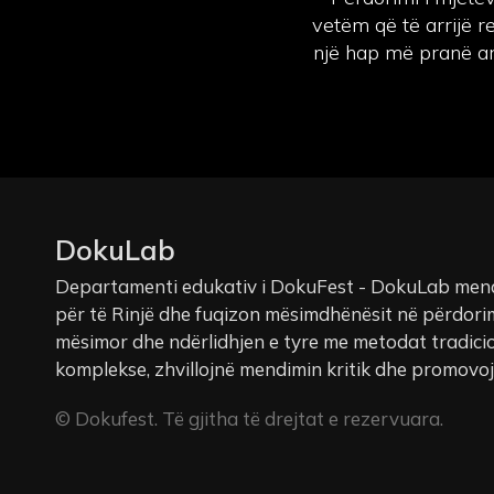
vetëm që të arrijë r
një hap më pranë ar
DokuLab
Departamenti edukativ i DokuFest - DokuLab mena
për të Rinjë dhe fuqizon mësimdhënësit në përdorim
mësimor dhe ndërlidhjen e tyre me metodat tradicio
komplekse, zhvillojnë mendimin kritik dhe promovojnë
© Dokufest. Të gjitha të drejtat e rezervuara.