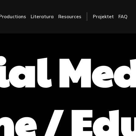
Productions
Literatura
Resources
Projektet
FAQ
ial Med
me / Ed