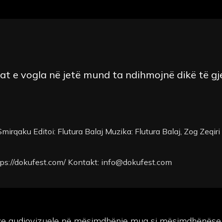
ërat e vogla në jetë mund ta ndihmojnë dikë të gj
mirqaku Editoi: Flutura Balaj Muzika: Flutura Balaj, Zog Zeqiri
ttps://dokufest.com/ Kontakt:
info@dokufest.com
eve audiovizuele në mësimdhënie mua si mësimdhënëse