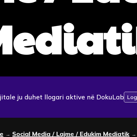
Mediati
jitale ju duhet llogari aktive në DokuLab
Log
le
Social Media / Lajme / Edukim Mediatik
→
→