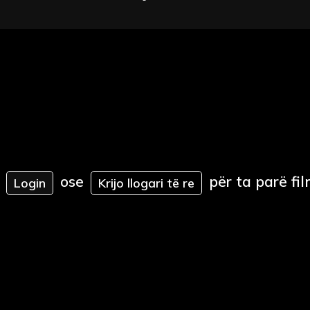
ose
për ta parë fil
Login
Krijo llogari të re