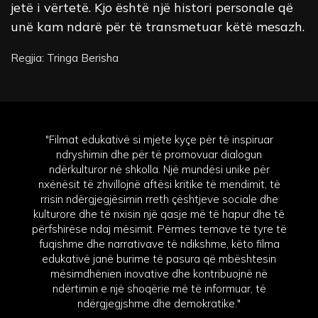
jetë i vërtetë. Kjo është një histori personale që
unë kam ndarë për të transmetuar këtë mesazh.
Regjia: Tringa Berisha
"Filmat edukativë si mjete kyçe për të inspiruar
ndryshimin dhe për të promovuar dialogun
ndërkulturor në shkolla. Një mundësi unike për
nxënësit të zhvillojnë aftësi kritike të mendimit, të
rrisin ndërgjegjësimin rreth çështjeve sociale dhe
kulturore dhe të nxisin një qasje më të hapur dhe të
përfshirëse ndaj mësimit. Përmes temave të tyre të
fuqishme dhe narrativave të ndikshme, këto filma
edukativë janë burime të pasura që mbështesin
mësimdhënien inovative dhe kontribuojnë në
ndërtimin e një shoqërie më të informuar, të
ndërgjegjshme dhe demokratike."