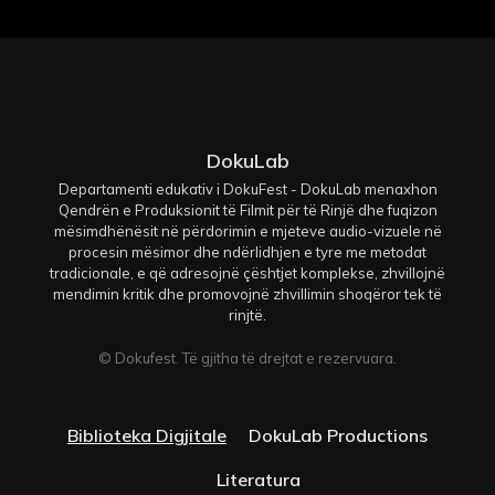
DokuLab
Departamenti edukativ i DokuFest - DokuLab menaxhon
Qendrën e Produksionit të Filmit për të Rinjë dhe fuqizon
mësimdhënësit në përdorimin e mjeteve audio-vizuele në
procesin mësimor dhe ndërlidhjen e tyre me metodat
tradicionale, e që adresojnë çështjet komplekse, zhvillojnë
mendimin kritik dhe promovojnë zhvillimin shoqëror tek të
rinjtë.
© Dokufest. Të gjitha të drejtat e rezervuara.
Biblioteka Digjitale
DokuLab Productions
Literatura