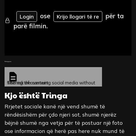
ose
për ta
Login
Krijo llogari të re
parë filmin.
Fleta pune
The risk of oversuing social media without filtering the content
Kjo është Tringa
Rrjetet sociale kanë një vend shumë të
rëndësishëm për çdo njeri sot, shumë njerëz
bëjnë shumë nga vetja për të postuar një foto
ose informacion që herë pas here nuk mund të