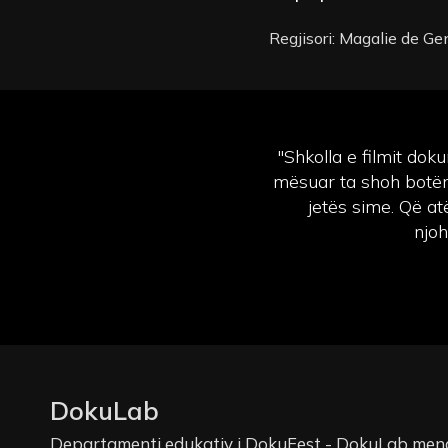
Regjisori: Magalie de Ge
"Shkolla e filmit dok
mësuar ta shoh botën 
jetës sime. Që at
njoh
DokuLab
Departamenti edukativ i DokuFest - DokuLab mena