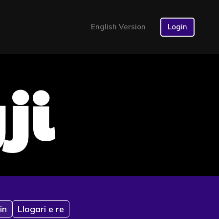
English Version
Login
ji
in
Llogari e re