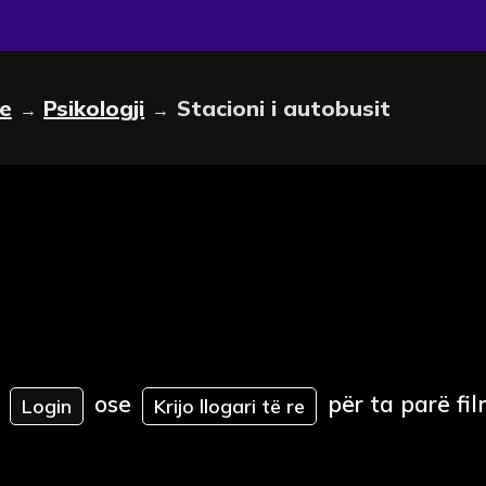
le
Psikologji
Stacioni i autobusit
→
→
ose
për ta parë fil
Login
Krijo llogari të re