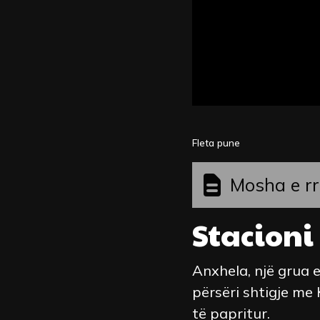
Fleta pune
Mosha e rr
Stacioni
Anxhela, një grua
përsëri shtigje me 
të papritur.