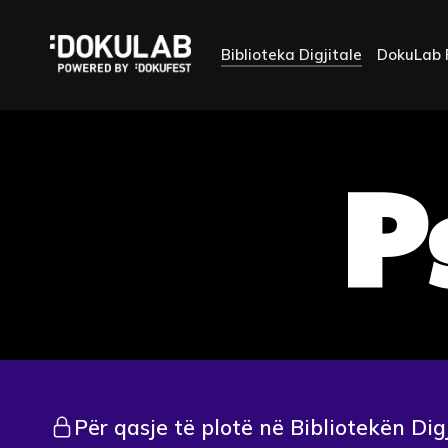
Biblioteka Digjitale
DokuLab 
P
Për qasje të plotë në Bibliotekën Dig