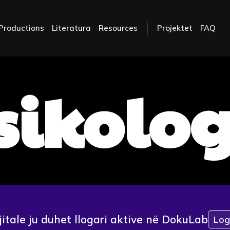
Productions
Literatura
Resources
Projektet
FAQ
sikolog
jitale ju duhet llogari aktive në DokuLab
Log