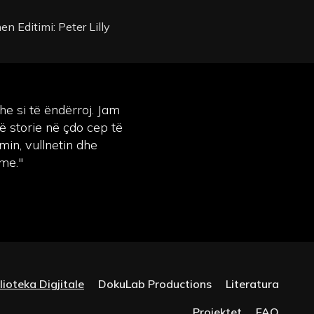
n Editimi: Peter Lilly
he si të ëndërroj. Jam
ë storie në çdo cep të
min, vullnetin dhe
ime."
lioteka Digjitale
DokuLab Productions
Literatura
Projektet
FAQ