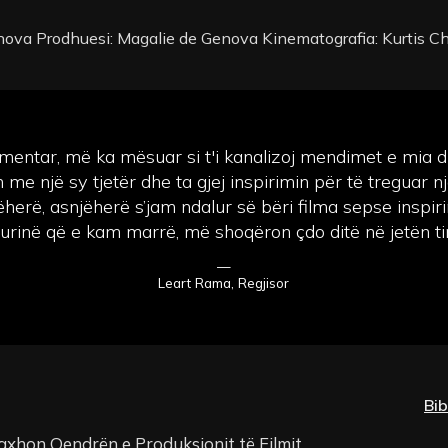
nova Prodhuesi: Magalie de Genova Kinematografia: Kurtis Che
umentar, më ka mësuar si t'i kanalizoj mendimet e mia d
me një sy tjetër dhe ta gjej inspirimin për të treguar nj
ëherë, asnjëherë s’jam ndalur së bëri filma sepse inspiri
urinë që e kam marrë, më shoqëron çdo ditë në jetën t
—
Leart Rama, Regjisor
Bib
xhon Qendrën e Produksionit të Filmit