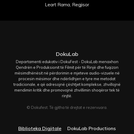
Leart Rama, Regjisor
DokuLab
Departamenti edukativ i DokuFest - DokuLab menaxhon
Qendrën e Produksionit të Filmit për të Rinjë dhe fuqizon
mësimdhënësit në përdorimin e mjeteve audio-vizuele në
procesin mësimor dhe ndërlidhjen e tyre me metodat
tradicionale, e që adresojnë çështjet komplekse, zhvillojnë
mendimin kritik dhe promovojnë zhvillimin shoqëror tek të
rinjtë.
© Dokufest. Të gjitha të drejtat e rezervuara.
Biblioteka Digjitale
DokuLab Productions