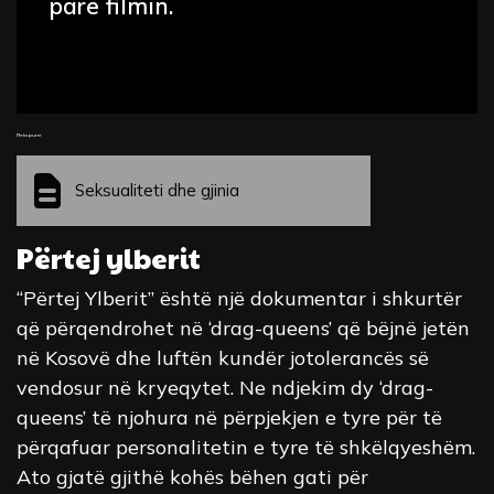
parë filmin.
Fleta pune
Seksualiteti dhe gjinia
Përtej ylberit
“Përtej Ylberit” është një dokumentar i shkurtër
që përqendrohet në ‘drag-queens’ që bëjnë jetën
në Kosovë dhe luftën kundër jotolerancës së
vendosur në kryeqytet. Ne ndjekim dy ‘drag-
queens’ të njohura në përpjekjen e tyre për të
përqafuar personalitetin e tyre të shkëlqyeshëm.
Ato gjatë gjithë kohës bëhen gati për