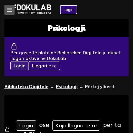
Login
Psikologji
Për qasje të plotë në Bibliotekën Digjitale ju duhet
llogari aktive në DokuLab
Login
Llogari e re
Biblioteka Digjitale
→
Psikologji
→
Përtej ylberit
ose
për ta
Login
Krijo llogari të re