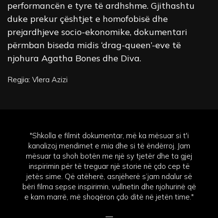
performancën e tyre të ardhshme. Gjithashtu
duke prekur çështjet e homofobisë dhe
prejardhjeve socio-ekonomike, dokumentari
përmban biseda midis ‘drag-queen’-eve të
njohura Agatha Bones dhe Diva.
Regjia: Vlera Azizi
"Shkolla e filmit dokumentar, më ka mësuar si t'i
kanalizoj mendimet e mia dhe si të ëndërroj. Jam
mësuar ta shoh botën me një sy tjetër dhe ta gjej
inspirimin për të treguar një storie në çdo cep të
jetës sime. Që atëherë, asnjëherë s’jam ndalur së
bëri filma sepse inspirimin, vullnetin dhe njohurinë që
e kam marrë, më shoqëron çdo ditë në jetën time."
—