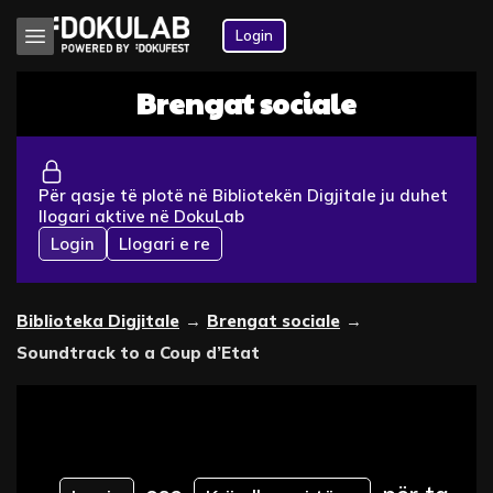
Login
Brengat sociale
Për qasje të plotë në Bibliotekën Digjitale ju duhet
llogari aktive në DokuLab
Login
Llogari e re
Biblioteka Digjitale
→
Brengat sociale
→
Soundtrack to a Coup d’Etat