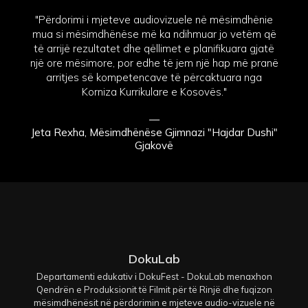
"Përdorimi i mjeteve audiovizuele në mësimdhënie
mua si mësimdhënëse më ka ndihmuar jo vetëm që
të arrijë rezultatet dhe qëllimet e planifikuara gjatë
një ore mësimore, por edhe të jem një hap më pranë
arritjes së kompetencave të përcaktuara nga
Korniza Kurrikulare e Kosovës."
—
Jeta Rexha, Mësimdhënëse Gjimnazi "Hajdar Dushi"
Gjakovë
DokuLab
Departamenti edukativ i DokuFest - DokuLab menaxhon
Qendrën e Produksionit të Filmit për të Rinjë dhe fuqizon
mësimdhënësit në përdorimin e mjeteve audio-vizuele në