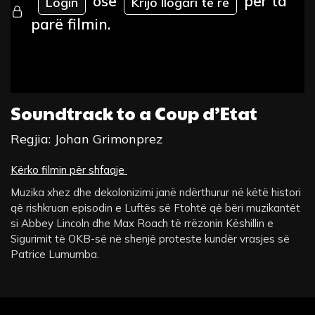
ose
për ta
Login
Krijo llogari të re
parë filmin.
Soundtrack to a Coup d’Etat
Regjia: Johan Grimonprez
Kërko filmin për shfaqje
Muzika xhez dhe dekolonizimi janë ndërthurur në këtë histori
që rishkruan episodin e Luftës së Ftohtë që bëri muzikantët
si Abbey Lincoln dhe Max Roach të rrëzonin Këshillin e
Sigurimit të OKB-së në shenjë proteste kundër vrasjes së
Patrice Lumumba.