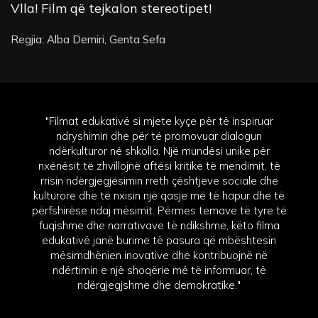
Vlla! Film që tejkalon stereotipet!
Regjia: Alba Demiri, Genta Sefa
"Filmat edukativë si mjete kyçe për të inspiruar
ndryshimin dhe për të promovuar dialogun
ndërkulturor në shkolla. Një mundësi unike për
nxënësit të zhvillojnë aftësi kritike të mendimit, të
rrisin ndërgjegjësimin rreth çështjeve sociale dhe
kulturore dhe të nxisin një qasje më të hapur dhe të
përfshirëse ndaj mësimit. Përmes temave të tyre të
fuqishme dhe narrativave të ndikshme, këto filma
edukativë janë burime të pasura që mbështesin
mësimdhënien inovative dhe kontribuojnë në
ndërtimin e një shoqërie më të informuar, të
ndërgjegjshme dhe demokratike."