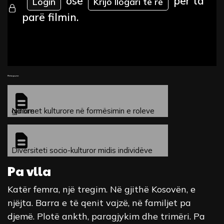
ose
për ta
Login
Krijo llogari të re
parë filmin.
Fleta pune
Ndikimet kulturore në formësimin e roleve gjinore
Diversiteti socio-kulturor midis individëve
Pa vlla
Katër femra, një tregim. Në gjithë Kosovën, e
njëjta. Barra e të qenit vajzë, në familjet pa
djemë. Plotë ankth, paragjykim dhe trimëri. Pa