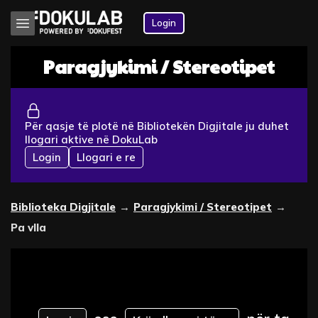
Login
Paragjykimi / Stereotipet
Për qasje të plotë në Bibliotekën Digjitale ju duhet
llogari aktive në DokuLab
Login
Llogari e re
Biblioteka Digjitale
→
Paragjykimi / Stereotipet
→
Pa vlla