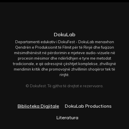
DokuLab
Departamenti edukativ i DokuFest - DokuLab menaxhon
Qendrën e Produksionit të Filmit për të Rinjë dhe fuqizon
mësimdhënësit në përdorimin e mjeteve audio-vizuele në
procesin mësimor dhe ndërlidhjen e tyre me metodat
tradicionale, e që adresojnë çështjet komplekse, zhvillojnë
mendimin kritik dhe promovojnë zhvillimin shoqëror tek të
rinjtë.
© Dokufest. Të gjitha të drejtat e rezervuara.
Biblioteka Digjitale
DokuLab Productions
Literatura