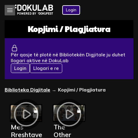
Login
Kopjimi / Plagjiatura
Për qasje të plotë në Bibliotekën Digjitale ju duhet
llogari aktive në DokuLab
Login
Llogari e re
Biblioteka Digjitale
→
Kopjimi / Plagjiatura
Mes 
The 
Rreshtave
Other 