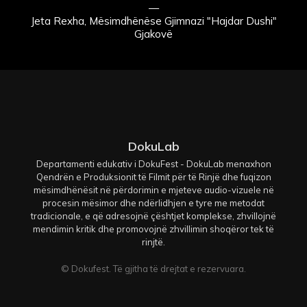
—
Jeta Rexha, Mësimdhënëse Gjimnazi "Hajdar Dushi"
Gjakovë
DokuLab
Departamenti edukativ i DokuFest - DokuLab menaxhon
Qendrën e Produksionit të Filmit për të Rinjë dhe fuqizon
mësimdhënësit në përdorimin e mjeteve audio-vizuele në
procesin mësimor dhe ndërlidhjen e tyre me metodat
tradicionale, e që adresojnë çështjet komplekse, zhvillojnë
mendimin kritik dhe promovojnë zhvillimin shoqëror tek të
rinjtë.
© Dokufest. Të gjitha të drejtat e rezervuara.