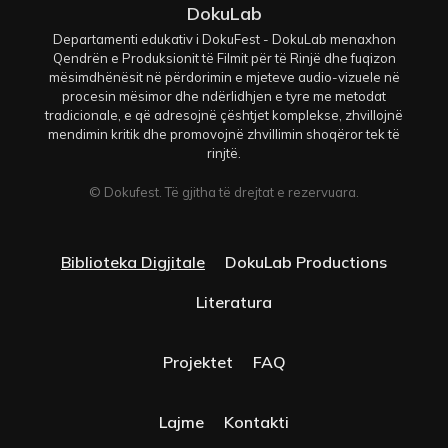
DokuLab
Departamenti edukativ i DokuFest - DokuLab menaxhon
Qendrën e Produksionit të Filmit për të Rinjë dhe fuqizon
mësimdhënësit në përdorimin e mjeteve audio-vizuele në
procesin mësimor dhe ndërlidhjen e tyre me metodat
tradicionale, e që adresojnë çështjet komplekse, zhvillojnë
mendimin kritik dhe promovojnë zhvillimin shoqëror tek të
rinjtë.
© Dokufest. Të gjitha të drejtat e rezervuara.
Biblioteka Digjitale
DokuLab Productions
Literatura
Projektet
FAQ
Lajme
Kontakti