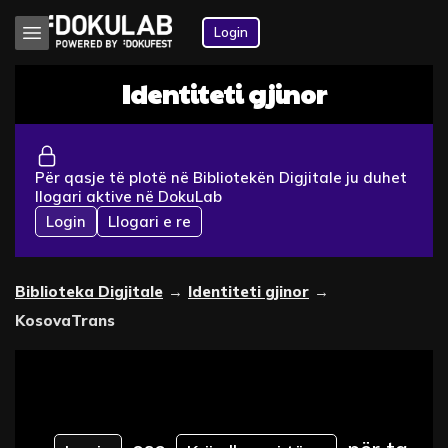
Login
Identiteti gjinor
Për qasje të plotë në Bibliotekën Digjitale ju duhet
llogari aktive në DokuLab
Login
Llogari e re
Biblioteka Digjitale
→
Identiteti gjinor
→
KosovaTrans