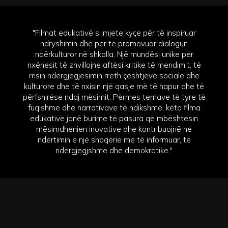
"Filmat edukativë si mjete kyçe për të inspiruar
ndryshimin dhe për të promovuar dialogun
ndërkulturor në shkolla. Një mundësi unike për
nxënësit të zhvillojnë aftësi kritike të mendimit, të
rrisin ndërgjegjësimin rreth çështjeve sociale dhe
kulturore dhe të nxisin një qasje më të hapur dhe të
përfshirëse ndaj mësimit. Përmes temave të tyre të
fuqishme dhe narrativave të ndikshme, këto filma
edukativë janë burime të pasura që mbështesin
mësimdhënien inovative dhe kontribuojnë në
ndërtimin e një shoqërie më të informuar, të
ndërgjegjshme dhe demokratike."