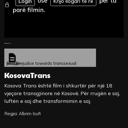
ose
për ta
Login
Krijo llogari të re
parë filmin.
Fleta pune
Bias/prejudice towards transsexual people
KosovaTrans
Kosova Trans është film i shkurtër për një 18
vjeçare transgjinore në Kosovë. Për rrugën e saj,
luftën e saj dhe transformimin e saj.
Regjia: Albrim Isufi