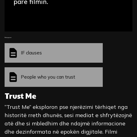
parë filmin.
Fleta pune
IF clauses
People who you can trust
Trust Me
“Trust Me” eksploron pse njerëzimi tërhiqet nga
historitë rreth dhunës, sesi mediat e shfrytëzojnë
atë dhe si mbledhim dhe ndajmë informacione
dhe dezinformata në epokën digjitale. Filmi