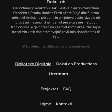
DokuLab
Departamenti edukativ i DokuFest - DokuLab menaxhon
Qendrën e Produksionit të Filmit për të Rinjë dhe fuqizon
mësimdhënësit në përdorimin e mjeteve audio-vizuele në
procesin mësimor dhe ndërlidhjen e tyre me metodat
tradicionale, e që adresojnë çështjet komplekse, zhvillojnë
mendimin kritik dhe promovojnë zhvillimin shoqëror tek të
rinjtë.
© Dokufest. Të gjitha të drejtat e rezervuara.
Biblioteka Digjitale
DokuLab Productions
Literatura
Projektet
FAQ
Lajme
Kontakti