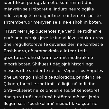
identifikon paragjykimet e konfirmimit dhe
mënyrën se si tiparet e lindura neurologjike
ndërveprojnë me algoritmet e internetit për të
shtrembëruar mënyrën se si ne e shohim botën.
“Trust Me” i jep audiencës një vend në radhën e
parë ndaj përpjekjeve të individëve, edukatorëve
dhe rregullatorëve të qeverisë deri në Kombet e
Bashkuara, në promovimin e integritetit
gazetaresk dhe shkrim-leximit mediatik në
mbarë botën. Shikuesit dëgjojnë histori nga
mësues dhe studentë në Las Vegas, Los Angeles
dhe Durango, shkolla të Kolorados, prindërit në
Çikago, forcat e zbatimit të ligjit në Indi dhe
anti-vakserët në Zelandën e Re. Shkencëtarët
dhe gazetarët me famë botërore më pas japin
llogari se si “pashkollimi” mediatik ka çuar në