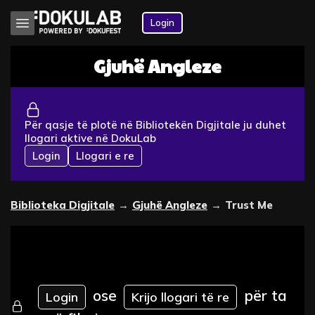
Login
Gjuhë Angleze
Për qasje të plotë në Bibliotekën Digjitale ju duhet
llogari aktive në DokuLab
Login
Llogari e re
Biblioteka Digjitale
→
Gjuhë Angleze
→
Trust Me
ose
për ta
Login
Krijo llogari të re