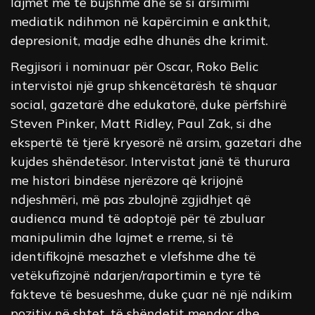
lajmet më të bujshme dhe se si arsimimi
mediatik ndihmon në kapërcimin e ankthit,
depresionit, madje edhe dhunës dhe krimit.
Regjisori i nominuar për Oscar, Roko Belic
intervistoi një grup shkencëtarësh të shquar
social, gazetarë dhe edukatorë, duke përfshirë
Steven Pinker, Matt Ridley, Paul Zak, si dhe
ekspertë të tjerë kryesorë në arsim, gazetari dhe
kujdes shëndetësor. Intervistat janë të thurura
me histori bindëse njerëzore që krijojnë
ndjeshmëri, më pas zbulojnë zgjidhjet që
audienca mund të adoptojë për të zbuluar
manipulimin dhe lajmet e rreme, si të
identifikojnë mesazhet e vlefshme dhe të
vetëkufizojnë ndarjen/raportimin e tyre të
fakteve të besueshme, duke çuar në një ndikim
pozitiv në shtet, të shëndetit mendor dhe