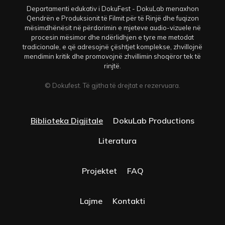
Departamenti edukativ i DokuFest - DokuLab menaxhon
Qendrën e Produksionit të Filmit për të Rinjë dhe fuqizon
mësimdhënësit në përdorimin e mjeteve audio-vizuele në
procesin mësimor dhe ndërlidhjen e tyre me metodat
tradicionale, e që adresojnë çështjet komplekse, zhvillojnë
mendimin kritik dhe promovojnë zhvillimin shoqëror tek të
rinjtë.
© Dokufest. Të gjitha të drejtat e rezervuara.
Biblioteka Digjitale
DokuLab Productions
Literatura
Projektet
FAQ
Lajme
Kontakti