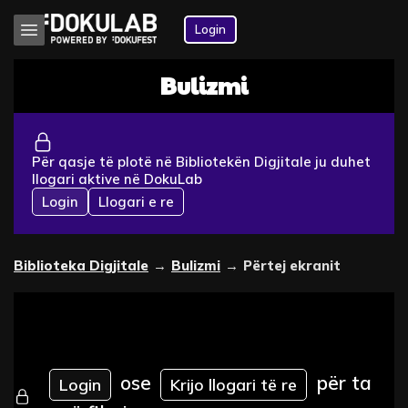
Login
Bulizmi
Për qasje të plotë në Bibliotekën Digjitale ju duhet
llogari aktive në DokuLab
Login
Llogari e re
Biblioteka Digjitale
→
Bulizmi
→
Përtej ekranit
ose
për ta
Login
Krijo llogari të re