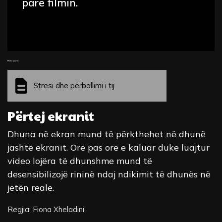
parë filmin.
Fleta pune
Stresi dhe përballimi i tij
Përtej ekranit
Dhuna në ekran mund të përkthehet në dhunë
jashtë ekranit. Orë pas ore e kaluar duke luajtur
video lojëra të dhunshme mund të
desensibilizojë rininë ndaj ndikimit të dhunës në
jetën reale.
Regjia: Fiona Xheladini