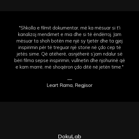
"Shkolla e filmit dokumentar, më ka mësuar si t'i
kanalizoj mendimet e mia dhe si të ëndërroj. Jam
mësuar ta shoh botën me një sy tjetër dhe ta gjej
inspirimin për të treguar një storie në çdo cep të
jetës sime. Që atëherë, asnjëherë s’jam ndalur së
bëri filma sepse inspirimin, vullnetin dhe njohurinë që
e kam marrë, më shoqëron çdo ditë në jetën time."
—
Leart Rama, Regjisor
DokuLab