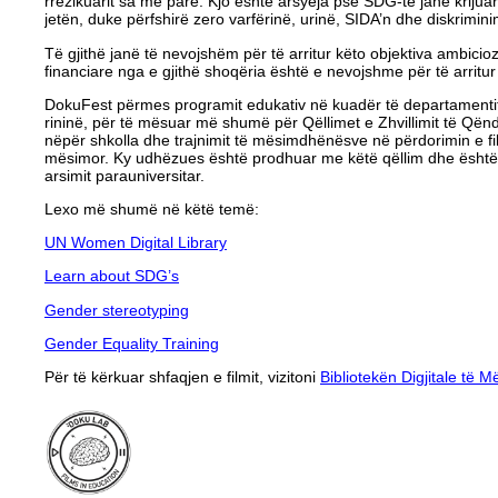
rrezikuarit sa më parë. Kjo është arsyeja pse SDG-të janë krijuar
jetën, duke përfshirë zero varfërinë, urinë, SIDA’n dhe diskrimin
Të gjithë janë të nevojshëm për të arritur këto objektiva ambicioz
financiare nga e gjithë shoqëria është e nevojshme për të arritu
DokuFest përmes programit edukativ në kuadër të departamentit
rininë, për të mësuar më shumë për Qëllimet e Zhvillimit të Që
nëpër shkolla dhe trajnimit të mësimdhënësve në përdorimin e fi
mësimor. Ky udhëzues është prodhuar me këtë qëllim dhe është 
arsimit parauniversitar.
Lexo më shumë në këtë temë:
UN Women Digital Library
Learn about SDG’s
Gender stereotyping
Gender Equality Training
Për të kërkuar shfaqjen e filmit, vizitoni
Bibliotekën Digjitale të 