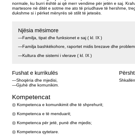
normale, ku burri është ai që merr vendime për jetën e saj. Krah
martesore në ditët e sotme me ato të priudhave të hershme, tre
dukshme si i përket mënyrës së stilit të jetesës.
Njësia mësimore
—Familja, tipat dhe funksionet e saj ( kl. IX )
—Familja bashkëkohore, raportet midis brezave dhe problemet
—Kultura dhe sistemi i vlerave ( kl. IX )
Fushat e kurrikulës
Përsh
—Shoqëria dhe mjedisi,
Shkallën 
—Gjuhë dhe komunikim.
Kompetencat
◎ Kompetenca e komunikimit dhe të shprehurit;
◎ Kompetenca e të menduarit;
◎ Kompetenca për jetë, punë dhe mjedis;
◎ Kompetenca qytetare.