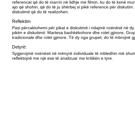
referencat që do të marrin në lidhje me filmin, ku do të kenë mu
ajo që shohin, që do të ju shërbej si pikë reference për diskuti
diskutimit që do të realizohen.
Reflektim
Pasi përcaktohemi për pikat e diskutimit i ndajmë nxënësit në dy
pikën e diskutimit: Martesa bashkëkohore dhe rolet gjinore; Grupi
tradicionale dhe rolet gjinore. Të dy nga grupet, do të mbrojnë g
Detyrë:
Sygjerojmë nxënësit në mënyrë individuale të mbledhin më shumë
reflektojnë me një ese të analizuar me kritikën e tyre.