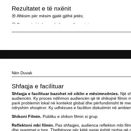
Rezultatet e të nxënit
⦿ Aftësim për mësim gjatë gjithë jetës;
⦿ Promovimi i vlerave kulturore dhe qytetare.
Nën Duvak
Shfaqja e facilituar
Shfaqja e facilituar bazohet në ciklin e mësimnxënies.
Një sh
audiencën. Ky proces ndihmon audiencën që të shikojnë filmin me
parë problemin lokal në kontekst global dhe përfundimisht të m
ndryshim shoqëror. Ky udhëzues e faciliton diskutimin në ambien
Shikoni Filmin.
Publiku e shikon filmin si grup.
Reflektoni mbi filmin.
Pas shfaqjes, audienca reflekton mbi film
dhe reagimet e tyre. Thelbësore për këtë qasje është njohja që ç