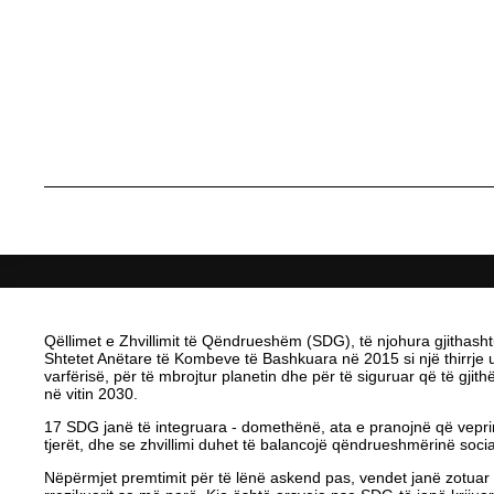
Qëllimet e Zhvillimit të Qëndrueshëm (SDG), të njohura gjithashtu
Shtetet Anëtare të Kombeve të Bashkuara në 2015 si një thirrje u
varfërisë, për të mbrojtur planetin dhe për të siguruar që të gjith
në vitin 2030.
17 SDG janë të integruara - domethënë, ata e pranojnë që veprim
tjerët, dhe se zhvillimi duhet të balancojë qëndrueshmërinë soc
Nëpërmjet premtimit për të lënë askend pas, vendet janë zotuar 