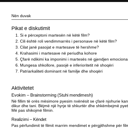
Nën duvak
Pikat e diskutimit
Si e përceptoni martesën në këtë film?
Cili është roli vendimmarrës i personave në këtë film?
Cilat janë pasojat e martesave të hershme?
Krahasimi i martesave në periudha kohore
Çfarë ndikimi ka imponimi i martesës në gjendjen emociona
Mungesa shkollore, pasojë e inferioritetit në shoqëri
Patriarkaliteti dominant në familje dhe shoqëri
Aktivitetet
Evokim – Brainstorming (Stuhi mendimesh)
Në fillim të orës mësimore pyesim nxënësit se çfarë njohurie ka
dikur dhe tani. Bëjmë një hyrje të shkurtër dhe shkëmbejmë pyetj
Më pas shikojmë filmin.
Realizimi – Këndet
Pas përfundimit të filmit marrim mendimet e përgjithshme për fil