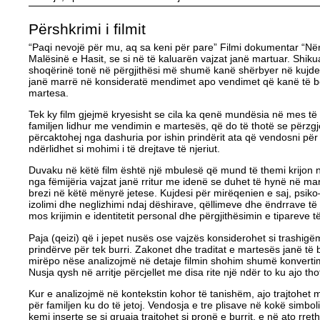
Përshkrimi i filmit
“Paqi nevojë për mu, aq sa keni për pare” Filmi dokumentar “Nën
Malësinë e Hasit, se si në të kaluarën vajzat janë martuar. Shik
shoqërinë tonë në përgjithësi më shumë kanë shërbyer në kujdesi
janë marrë në konsideratë mendimet apo vendimet që kanë të bëjn
martesa.
Tek ky film gjejmë kryesisht se cila ka qenë mundësia në mes t
familjen lidhur me vendimin e martesës, që do të thotë se përzg
përcaktohej nga dashuria por ishin prindërit ata që vendosni për 
ndërlidhet si mohimi i të drejtave të njeriut.
Duvaku në këtë film është një mbulesë që mund të themi krijon n
nga fëmijëria vajzat janë rritur me idenë se duhet të hynë në mart
brezi në këtë mënyrë jetese. Kujdesi për mirëqenien e saj, psiko–
izolimi dhe neglizhimi ndaj dëshirave, qëllimeve dhe ëndrrave të
mos krijimin e identitetit personal dhe përgjithësimin e tipareve të
Paja (qeizi) që i jepet nusës ose vajzës konsiderohet si trashigë
prindërve për tek burri. Zakonet dhe traditat e martesës janë t
mirëpo nëse analizojmë në detaje filmin shohim shumë konvertime
Nusja qysh në arritje përcjellet me disa rite një ndër to ku ajo t
Kur e analizojmë në kontekstin kohor të tanishëm, ajo trajtohet
për familjen ku do të jetoj. Vendosja e tre plisave në kokë simbol
kemi inserte se si gruaja trajtohet si pronë e burrit, e në ato rret