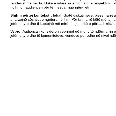
rëndësishme për ta. Duke e ndarë këtë njohja dhe respektimi i 
ndihmon audiencën për të mësuar nga njëri-tjetri.
Shihni përtej kontekstit lokal.
Gjatë diskutimeve, pjesëmarrësi
analizojnë çështjet e ngritura në film. Për ta marrë këtë më tej, a
jetën e tyre dhe ti kuptojnë më mirë të njohuritë e përbashkëta 
Vepro.
Audienca i konsideron veprimet që mund të ndërmarrin p
jetën e tyre dhe të komuniteteve, vendeve por edhe në nivel nd