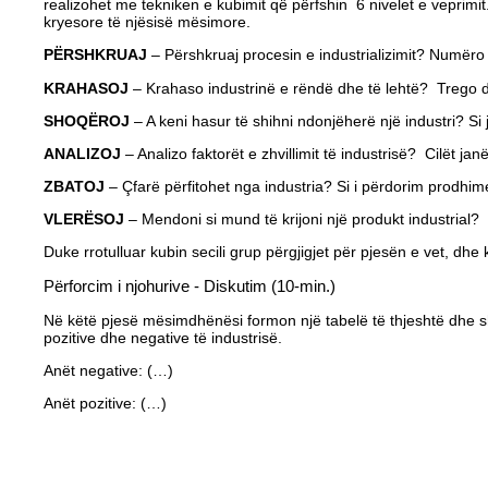
realizohet me tekniken e kubimit që përfshin 6 nivelet e veprimi
kryesore të njësisë mësimore.
PËRSHKRUAJ
– Përshkruaj procesin e industrializimit? Numëro 
KRAHASOJ
– Krahaso industrinë e rëndë dhe të lehtë? Trego 
SHOQËROJ
– A keni hasur të shihni ndonjëherë një industri? S
ANALIZOJ
– Analizo faktorët e zhvillimit të industrisë? Cilët ja
ZBATOJ
– Çfarë përfitohet nga industria? Si i përdorim prodhim
VLERËSOJ
– Mendoni si mund të krijoni një produkt industrial?
Duke rrotulluar kubin secili grup përgjigjet për pjesën e vet, dhe
Përforcim i njohurive - Diskutim (10-min.)
Në këtë pjesë mësimdhënësi formon një tabelë të thjeshtë dhe
pozitive dhe negative të industrisë.
Anët negative: (…)
Anët pozitive: (…)