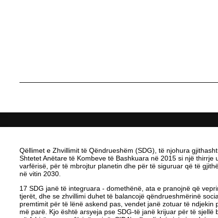
Qëllimet e Zhvillimit të Qëndrueshëm (SDG), të njohura gjithashtu
Shtetet Anëtare të Kombeve të Bashkuara në 2015 si një thirrje u
varfërisë, për të mbrojtur planetin dhe për të siguruar që të gjith
në vitin 2030.
17 SDG janë të integruara - domethënë, ata e pranojnë që veprim
tjerët, dhe se zhvillimi duhet të balancojë qëndrueshmërinë soc
premtimit për të lënë askend pas, vendet janë zotuar të ndjekin p
më parë. Kjo është arsyeja pse SDG-të janë krijuar për të sjellë 