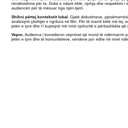
rëndësishme për ta. Duke e ndarë këtë, njohja dhe respektimi i
audiencën për të mësuar nga njëri-tjetri.
Shihni përtej kontekstit lokal.
Gjatë diskutimeve, pjesëmarrësi
analizojnë çështjet e ngritura në film. Për të marrë këtë më tej, a
jetën e tyre dhe t’i kuptojnë më mirë njohuritë e përbashkëta që
Vepro.
Audienca i konsideron veprimet që mund të ndërmarrin pë
jetën e tyre dhe të komuniteteve, vendeve por edhe në nivel nd