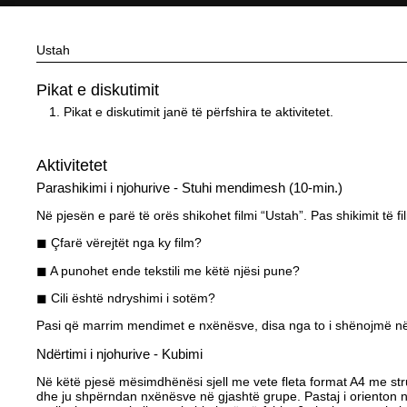
Ustah
Pikat e diskutimit
Pikat e diskutimit janë të përfshira te aktivitetet.
Aktivitetet
Parashikimi i njohurive - Stuhi mendimesh (10-min.)
Në pjesën e parë të orës shikohet filmi “Ustah”. Pas shikimit të f
◼ Çfarë vërejtët nga ky film?
◼ A punohet ende tekstili me këtë njësi pune?
◼ Cili është ndryshimi i sotëm?
Pasi që marrim mendimet e nxënësve, disa nga to i shënojmë n
Ndërtimi i njohurive - Kubimi
Në këtë pjesë mësimdhënësi sjell me vete fleta format A4 me stru
dhe ju shpërndan nxënësve në gjashtë grupe. Pastaj i orienton nxën