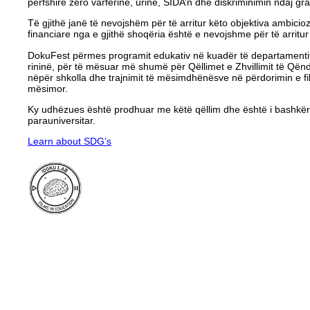
përfshirë zero varfërinë, urinë, SIDA’n dhe diskriminimin ndaj gr
Të gjithë janë të nevojshëm për të arritur këto objektiva ambicioz
financiare nga e gjithë shoqëria është e nevojshme për të arritu
DokuFest përmes programit edukativ në kuadër të departamentit
rininë, për të mësuar më shumë për Qëllimet e Zhvillimit të Që
nëpër shkolla dhe trajnimit të mësimdhënësve në përdorimin e fi
mësimor.
Ky udhëzues është prodhuar me këtë qëllim dhe është i bashkëre
parauniversitar.
Learn about SDG’s