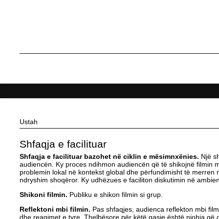
Ustah
Shfaqja e facilituar
Shfaqja e facilituar bazohet në ciklin e mësimnxënies.
Një sh
audiencën. Ky proces ndihmon audiencën që të shikojnë filmin me
problemin lokal në kontekst global dhe përfundimisht të merren
ndryshim shoqëror. Ky udhëzues e faciliton diskutimin në ambient
Shikoni filmin.
Publiku e shikon filmin si grup.
Reflektoni mbi filmin.
Pas shfaqjes, audienca reflekton mbi film
dhe reagimet e tyre. Thelbësore për këtë qasje është njohja që ç