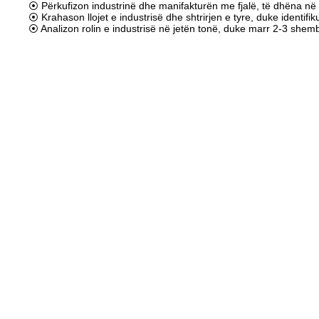
⦿ Përkufizon industrinë dhe manifakturën me fjalë, të dhëna në l
⦿ Krahason llojet e industrisë dhe shtrirjen e tyre, duke identifik
⦿ Analizon rolin e industrisë në jetën tonë, duke marr 2-3 shemb