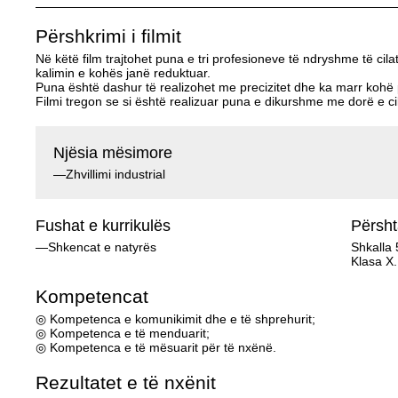
Përshkrimi i filmit
Në këtë film trajtohet puna e tri profesioneve të ndryshme të ci
kalimin e kohës janë reduktuar.
Puna është dashur të realizohet me precizitet dhe ka marr kohë p
Filmi tregon se si është realizuar puna e dikurshme me dorë e cila 
Njësia mësimore
—Zhvillimi industrial
Fushat e kurrikulës
Përsh
—Shkencat e natyrës
Shkalla 
Klasa X.
Kompetencat
◎ Kompetenca e komunikimit dhe e të shprehurit;
◎ Kompetenca e të menduarit;
◎ Kompetenca e të mësuarit për të nxënë.
Rezultatet e të nxënit