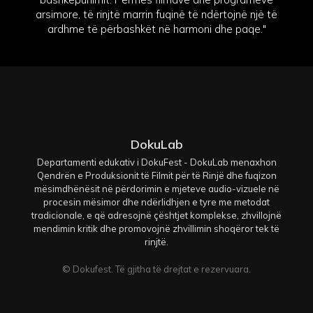
arsimore, të rinjtë marrin fuqinë të ndërtojnë një të
ardhme të përbashkët në harmoni dhe paqe."
DokuLab
Departamenti edukativ i DokuFest - DokuLab menaxhon
Qendrën e Produksionit të Filmit për të Rinjë dhe fuqizon
mësimdhënësit në përdorimin e mjeteve audio-vizuele në
procesin mësimor dhe ndërlidhjen e tyre me metodat
tradicionale, e që adresojnë çështjet komplekse, zhvillojnë
mendimin kritik dhe promovojnë zhvillimin shoqëror tek të
rinjtë.
© Dokufest. Të gjitha të drejtat e rezervuara.