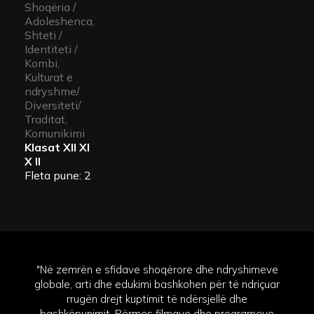
Shoqëria /
Adoleshenca,
Shteti /
Identiteti /
Kombi,
Kulturat e
ndryshme/
Diversiteti/
Traditat,
Komunikimi
Klasat
XII XI
X II
Fleta pune: 2
"Në zemrën e sfidave shoqërore dhe ndryshimeve
globale, arti dhe edukimi bashkohen për të ndriçuar
rrugën drejt kuptimit të ndërsjellë dhe
bashkëpunimit. Përmes filmave dhe programeve