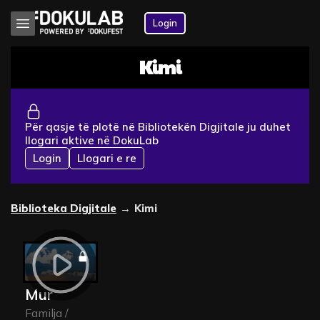
Login
Kimi
Për qasje të plotë në Bibliotekën Digjitale ju duhet
llogari aktive në DokuLab
Login
Llogari e re
Biblioteka Digjitale
→
Kimi
Mur
Familja /