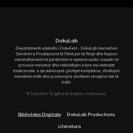
DokuLab
Departamenti edukativ i DokuFest - DokuLab menaxhon
Qendrën e Produksionit të Filmit për të Rinjë dhe fuqizon
mësimdhënësit në përdorimin e mjeteve audio-vizuele në
procesin mësimor dhe ndërlidhjen e tyre me metodat
tradicionale, e që adresojnë çështjet komplekse, zhvillojnë
mendimin kritik dhe promovojnë zhvillimin shoqëror tek të
rinjtë.
© Dokufest. Të gjitha të drejtat e rezervuara.
Biblioteka Digjitale
DokuLab Productions
Literatura