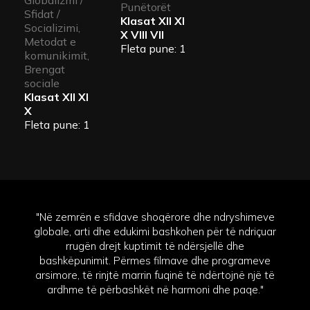
Globalizmi /
Punëtorët
Sfidat /
Klasat
XII XI
Socializimi,
X VIII VII
Metodat e
Fleta pune: 1
komunikimit,
Brengat
sociale
Klasat
XII XI
X
Fleta pune: 1
"Në zemrën e sfidave shoqërore dhe ndryshimeve
globale, arti dhe edukimi bashkohen për të ndriçuar
rrugën drejt kuptimit të ndërsjellë dhe
bashkëpunimit. Përmes filmave dhe programeve
arsimore, të rinjtë marrin fuqinë të ndërtojnë një të
ardhme të përbashkët në harmoni dhe paqe."