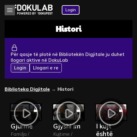
Login
Histori
Për qasje të plotë në Bibliotekën Digjitale ju duhet
llogari aktive në DokuLab
Login
Llogari e re
Biblioteka Digjitale
→
Histori
Gjurmë
Gjyshi im
I kujt 
është 
Familja /
Kujtime /