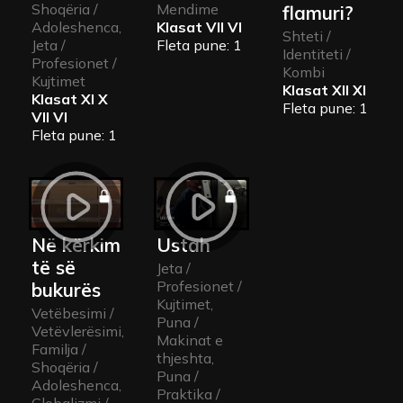
Shoqëria /
Mendime
flamuri?
Adoleshenca,
Klasat
VII VI
Shteti /
Jeta /
Fleta pune: 1
Identiteti /
Profesionet /
Kombi
Kujtimet
Klasat
XII XI
Klasat
XI X
Fleta pune: 1
VII VI
Fleta pune: 1
Në kërkim 
Ustah
të së 
Jeta /
Profesionet /
bukurës
Kujtimet,
Vetëbesimi /
Puna /
Vetëvlerësimi,
Makinat e
Familja /
thjeshta,
Shoqëria /
Puna /
Adoleshenca,
Praktika /